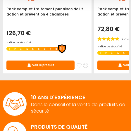
Pack complet traitement punaises de lit
Pack complet trai
action et prévention 4 chambres
action et préven
72,80 €
126,70 €
2
avi
Indice de sécurité :
Indice de sécurité :
10
1
2
3
4
5
6
7
8
9
1
2
3
4
5
6
ter
jouter
Ajouter
Ajouter
Voir le produit
Voir 
u
à
au
omparateur
mes
comparateur
ris
favoris
10 ANS D'EXPÉRIENCE
Dans le conseil et la vente de produits de
sécurité
PRODUITS DE QUALITÉ