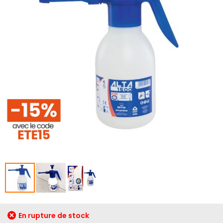
galerie
d’images
Passer
En rupture de stock
au