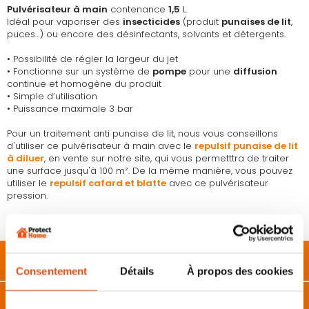
Pulvérisateur à main
contenance
1,5
L.
Idéal pour vaporiser des
insecticides
(produit
punaises de lit
,
puces…) ou encore des désinfectants, solvants et détergents.
• Possibilité de régler la largeur du jet
• Fonctionne sur un système de
pompe
pour une
diffusion
continue et homogène du produit
• Simple d’utilisation
• Puissance maximale 3 bar
Pour un traitement anti punaise de lit, nous vous conseillons
d'utiliser ce pulvérisateur à main avec le
repulsif punaise de lit
à diluer
, en vente sur notre site, qui vous permetttra de traiter
une surface jusqu'à 100 m². De la même manière, vous pouvez
utiliser le
repulsif cafard et blatte
avec ce pulvérisateur
pression.
Fabriqué en Italie.
Description
Consentement
Détails
À propos des cookies
Caractéristiques