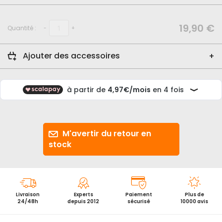
début
de
la
19,90 €
Quantité :
-
+
Galerie
d’images
Ajouter des accessoires
M'avertir du retour en
stock
Livraison
Experts
Paiement
Plus de
24/48h
depuis 2012
sécurisé
10000 avis