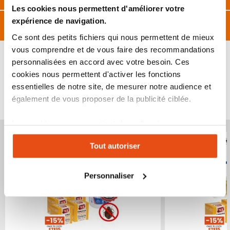
Les cookies nous permettent d'améliorer votre
expérience de navigation.
Avis
Ce sont des petits fichiers qui nous permettent de mieux
vous comprendre et de vous faire des recommandations
personnalisées en accord avec votre besoin. Ces
cookies nous permettent d'activer les fonctions
essentielles de notre site, de mesurer notre audience et
VOUS POURRIEZ ÉGALEMENT ÊTRE INTÉRESSÉ
également de vous proposer de la publicité ciblée.
PAR...
Les cookies vous permettent donc d'avoir une
Produit épuisé
Produit épuisé
expérience personnalisée sur notre site. Vous pouvez
Tout autoriser
changer votre choix à n'importe quel moment. Refuser
tous les cookies peut limiter certaines fonctionnalités.
Personnaliser