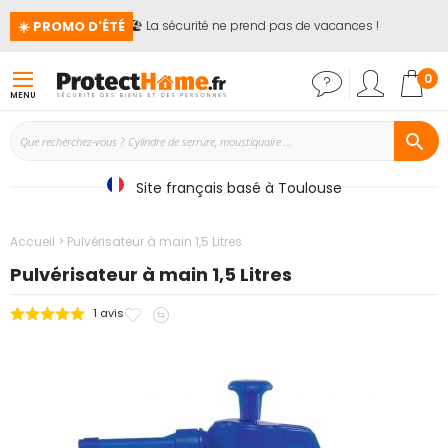
☀️ PROMO D'ÉTÉ
🏖️ La sécurité ne prend pas de vacances !
📢
Mon
0
MENU
Site français basé à Toulouse
Accueil
Pulvérisateur à main 1,5 Litres
Pulvérisateur à main 1,5 Litres
Ajouter
Ajouter
1
avis
Passer
à
au
à
mes
comparateur
la
favoris
fin
de
la