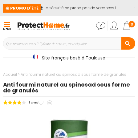
☀️ PROMO D'ÉTÉ
🏖️ La sécurité ne prend pas de vacances !
📢
Mon
0
MENU
Site français basé à Toulouse
Accueil
Anti fourmi naturel au spinosad sous forme de granulés
Anti fourmi naturel au spinosad sous forme
de granulés
Ajouter
Ajouter
1
avis
Passer
à
au
à
mes
comparateur
la
favoris
fin
de