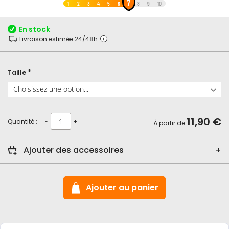
7
au
1
2
3
4
5
6
8
9
10
début
de
En stock
la
Livraison estimée 24/48h
Galerie
d’images
Taille
11,90 €
Quantité :
-
+
À partir de
Ajouter des accessoires
Ajouter au panier