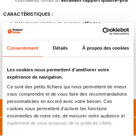
fourmilières, offrant un
excellent rapport qualité-prix
.
CARACTÉRISTIQUES :
Détruit la fourmilière de manière
efficace.
Anti fourmi naturel utilisable en intérieur comme en
extérieur.
Produit destiné aux fourmis dans leurs
différents stades
de développement
: larves, nymphes et adultes.
Consentement
Détails
À propos des cookies
Spinosad fourmi conditionné dans un
contenant
hermétique
pour une conservation prolongée, assurant
ainsi la
qualité du produit
sur le long terme.
Deux méthodes d’utilisation :
poudrage
ou
arrosage
Les cookies nous permettent d'améliorer votre
(dissolution du produit dans de l’eau).
expérience de navigation.
Trois formats
d’anti fourmis naturel disponibles à la
vente : 250 g, 500 g et 2 kg.
Ce sont des petits fichiers qui nous permettent de mieux
1 mois d’action
par saupoudrage ou arrosage.
vous comprendre et de vous faire des recommandations
personnalisées en accord avec votre besoin. Ces
Description
cookies nous permettent d'activer les fonctions
essentielles de notre site, de mesurer notre audience et
également de vous proposer de la publicité ciblée.
Caractéristiques