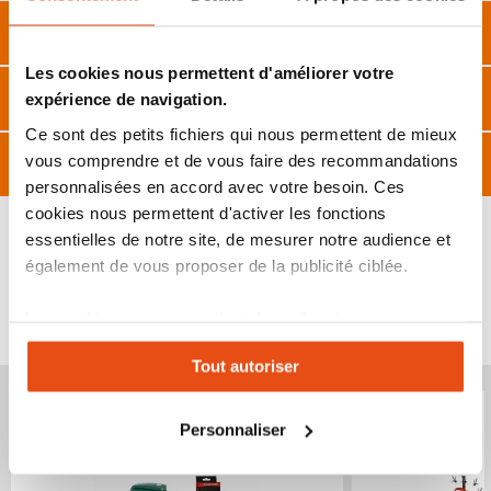
Description
Les cookies nous permettent d'améliorer votre
Caractéristiques
expérience de navigation.
Ce sont des petits fichiers qui nous permettent de mieux
Avis
vous comprendre et de vous faire des recommandations
personnalisées en accord avec votre besoin. Ces
cookies nous permettent d'activer les fonctions
essentielles de notre site, de mesurer notre audience et
également de vous proposer de la publicité ciblée.
VOUS POURRIEZ ÉGALEMENT ÊTRE INTÉRESSÉ
Les cookies vous permettent donc d'avoir une
PAR...
expérience personnalisée sur notre site. Vous pouvez
Tout autoriser
changer votre choix à n'importe quel moment. Refuser
Produit épuisé
Produit épuisé
tous les cookies peut limiter certaines fonctionnalités.
Personnaliser