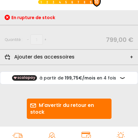
10
au
1
2
3
4
5
6
7
8
9
début
de
En rupture de stock
la
Galerie
d’images
799,00 €
Quantité :
-
+
Ajouter des accessoires
M'avertir du retour en
stock