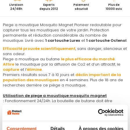
Livraison
Experts
Paiement
Plus de
24/48h
depuis 2012
sécurisé
10000 avis
Piege a moustique Mosquito Magnet Pioneer redoutable pour
capturer tous les moustiques de votre jardin. Protection
permanente et réduction considérable du nombre de
moustique. Livré avec
1 cartouche Lurex
et
1 cartouche Octenol
.
Efficacité prouvée scientifiquement
, sans danger, silencieux et
sans odeur.
Piege a moustique au butane
le plus efficace du marché
.
Attire
le moustique par la diffusion de Co2 et d’un attractif, le
capture
et l’
élimine
.
Premiers résultats sous 7 à 10 jours et
déclin important de la
population des moustiques
en 4 semaines. Plus de 18 ans de
recherches derrière ce piège a moustique.
Utilisation de piege a moustique mosquito magnet
:
Fonctionnement 24/24h. La bouteille de butane doit être
changée tous les 30 jours environ. Les recharges R-Octenol
pour les moustiques classiques et Atrakta Lurex 3 spéciale pour
le moustique tigre doivent être changées tous les 21 jours.
Fonctionne sur secteur en 12 volts.
Consentement
Détails
À propos des cookies