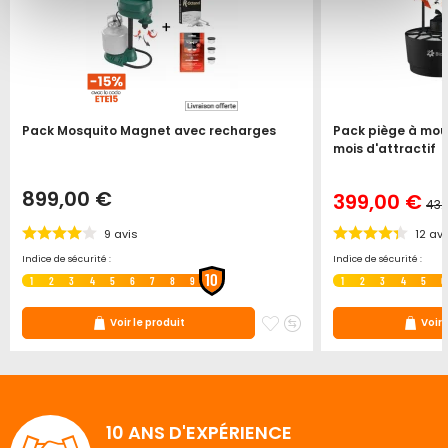
Pack Mosquito Magnet avec recharges
Pack piège à mou
mois d'attractif
899,00 €
399,00 €
432
9
avis
12
avi
Indice de sécurité :
Indice de sécurité :
10
1
2
3
4
5
6
7
8
9
1
2
3
4
5
6
ter
jouter
Ajouter
Ajouter
Voir le produit
Voir 
u
à
au
omparateur
mes
comparateur
ris
favoris
10 ANS D'EXPÉRIENCE