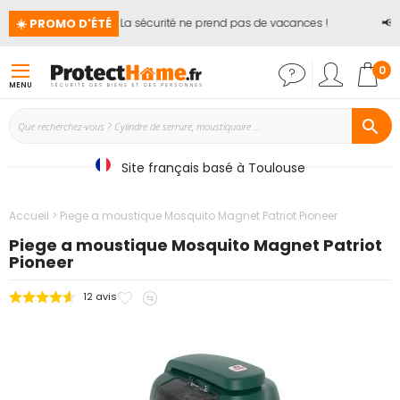
☀️ PROMO D'ÉTÉ
🏖️ La sécurité ne prend pas de vacances !
📢
J
Mon
0
MENU
Site français basé à Toulouse
Accueil
Piege a moustique Mosquito Magnet Patriot Pioneer
Piege a moustique Mosquito Magnet Patriot
Pioneer
Ajouter
Ajouter
12
avis
Passer
à
au
à
mes
comparateur
la
favoris
fin
de