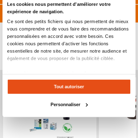
Les cookies nous permettent d'améliorer votre
expérience de navigation.
Caractéristiques
Ce sont des petits fichiers qui nous permettent de mieux
vous comprendre et de vous faire des recommandations
personnalisées en accord avec votre besoin. Ces
cookies nous permettent d'activer les fonctions
essentielles de notre site, de mesurer notre audience et
VOUS POURRIEZ ÉGALEMENT ÊTRE INTÉRESSÉ
également de vous proposer de la publicité ciblée.
PAR...
Les cookies vous permettent donc d'avoir une
Produit épuisé
Produit épuisé
expérience personnalisée sur notre site. Vous pouvez
Tout autoriser
changer votre choix à n'importe quel moment. Refuser
tous les cookies peut limiter certaines fonctionnalités.
Personnaliser