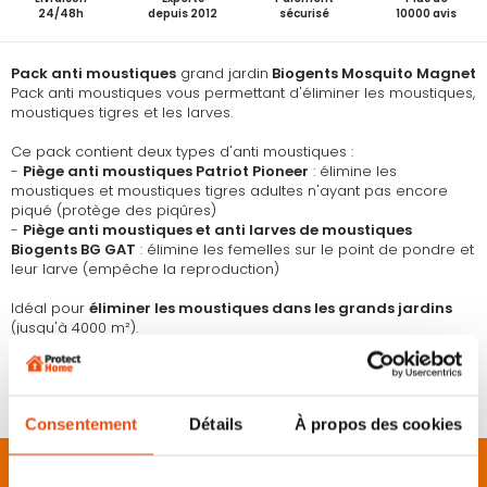
24/48h
depuis 2012
sécurisé
10000 avis
Pack anti moustiques
grand jardin
Biogents Mosquito Magnet
Pack anti moustiques vous permettant d'éliminer les moustiques,
moustiques tigres et les larves.
Ce pack contient deux types d'anti moustiques :
-
Piège anti moustiques Patriot Pioneer
: élimine les
moustiques et moustiques tigres adultes n'ayant pas encore
piqué (protège des piqûres)
-
Piège anti moustiques et anti larves de moustiques
Biogents BG GAT
: élimine les femelles sur le point de pondre et
leur larve (empêche la reproduction)
Idéal pour
éliminer les moustiques dans les grands jardins
(jusqu'à 4000 m²).
Les pièges doivent être placés à proximité des lieux de repos
des moustiques (végétaux, haie, arbustes, massif...) et éloignés
de votre habitation.
Consentement
Détails
À propos des cookies
Description