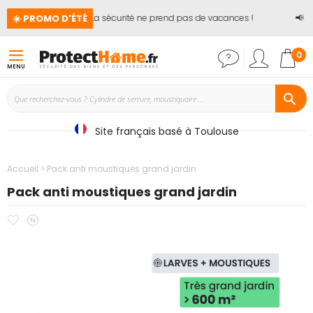
☀️ PROMO D'ÉTÉ
🏖️ La sécurité ne prend pas de vacances !
📢
Ju
Mon
0
MENU
Site français basé à Toulouse
Accueil
Pack anti moustiques grand jardin
Pack anti moustiques grand jardin
Ajouter
Ajouter
Passer
à
au
à
mes
comparateur
la
favoris
fin
de
la