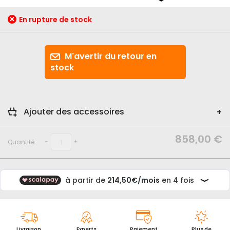
début
de
En rupture de stock
la
Galerie
d’images
M'avertir du retour en
stock
Ajouter des accessoires
858,00 €
Quantité :
-
+
Livraison
Experts
Paiement
Plus de