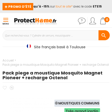
☀️ PROMO D'ÉTÉ
ces !
📢
Jusqu'à -15%
sur
tout le site*
avec le code
ETE15
Mon
0
MENU
Site français basé à Toulouse
Accueil
Pack piege a moustique Mosquito Magnet Pioneer + recharge Octenol
Pack piege a moustique Mosquito Magnet
Pioneer + recharge Octenol
Ajouter
Ajouter
Passer
à
au
à
mes
comparateur
la
favoris
fin