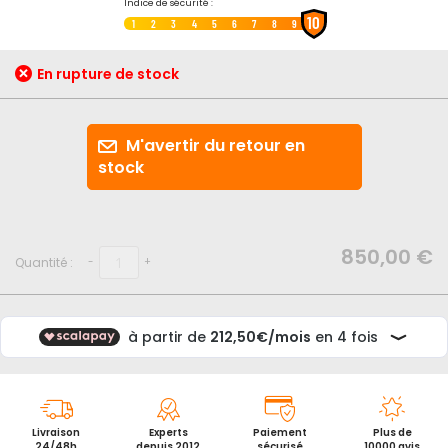
Passer
Indice de sécurité :
10
au
1
2
3
4
5
6
7
8
9
début
de
En rupture de stock
la
Galerie
d’images
M'avertir du retour en
stock
850,00 €
Quantité :
-
+
Livraison
Experts
Paiement
Plus de
24/48h
depuis 2012
sécurisé
10000 avis