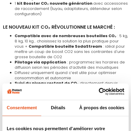
1
kit Booster CO₂ nouvelle génération
avec accessoires
de raccordement (tuyau, adaptateurs, détendeur selon
configuration)
LE NOUVEAU KIT CO₂ RÉVOLUTIONNE LE MARCHÉ :
Compatible avec de nombreuses bouteilles CO₂
: 5 kg,
8 kg, 10 kg… choisissez la solution la plus pratique pour
vous +
Compatible bouteille SodaStream
: idéal pour
mettre un coup de boost CO2 sans les contraintes d'une
grosse bouteille de CO2
Pilotage via application
: programmez les horaires de
diffusion selon les périodes d’activité des moustiques
Diffusez uniquement quand c’est utile pour optimiser
consommation et autonomie
Suivi du niveau restant de CO₂
directement depuis
votre téléphone
POUR QUI ?
Consentement
Détails
À propos des cookies
Les jardins très infestés par les moustiques
Les utilisateurs qui veulent des résultats rapides et
puissants
Ceux qui recherchent le meilleur rapport performance /
Les cookies nous permettent d'améliorer votre