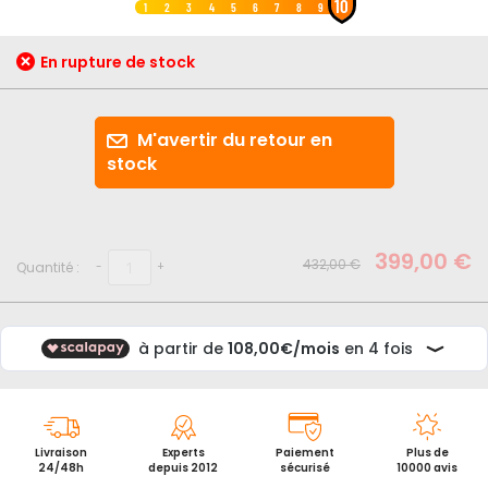
10
au
1
2
3
4
5
6
7
8
9
début
de
En rupture de stock
la
Galerie
d’images
M'avertir du retour en
stock
399,00 €
432,00 €
Quantité :
-
+
Livraison
Experts
Paiement
Plus de
24/48h
depuis 2012
sécurisé
10000 avis