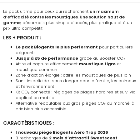
Le pack ultime pour ceux qui recherchent
un maximum
d’efficacité contre les moustiques
.
Une solution haut de
gamme
, désormais plus simple d’accès, plus pratique et à un
prix ultra compétitif.
LES + PRODUIT :
Le pack Biogents le plus performant
pour particuliers
exigeants
Jusqu’à x5 de performance
grâce au Booster CO₂
Attire et capture efficacement
moustique tigre
et
moustique commun
Zone d’action élargie : attire les moustiques de plus loin
Sans insecticide : sans danger pour la famille, les animaux
et l’environnement
Kit CO₂ connecté : réglages de plages horaires et suivi via
application mobile
Alternative redoutable aux gros pièges CO₂ du marché, à
prix bien plus accessible
CARACTÉRISTIQUES :
1
nouveau piège Biogents Aéro Trap 2026
3 recharges de
2 mois d’attractif Sweetscent