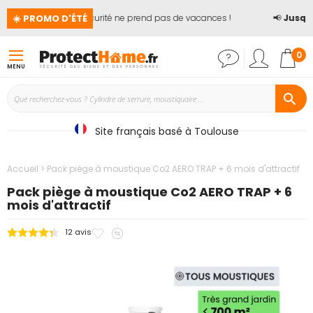
☀️ PROMO D'ÉTÉ
🏖️ La sécurité ne prend pas de vacances !
📢
Jusqu'
Mon
0
MENU
Site français basé à Toulouse
Accueil
Pack piège à moustique Co2 AERO TRAP + 6 mois d'attractif
Pack piège à moustique Co2 AERO TRAP + 6
mois d'attractif
Ajouter
Ajouter
12
avis
Passer
à
au
à
mes
comparateur
la
favoris
fin
de