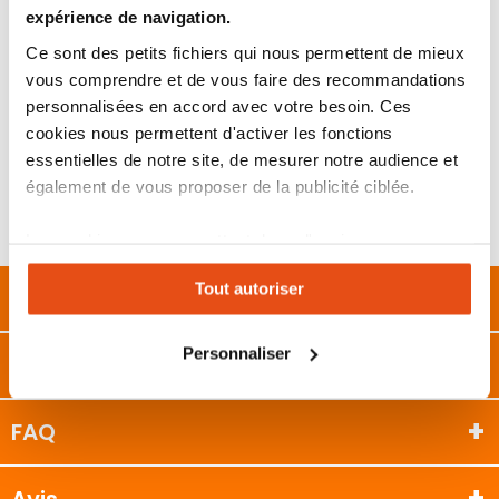
prix du marché
expérience de navigation.
Les personnes souhaitant une solution connectée,
moderne et simple à gérer
Ce sont des petits fichiers qui nous permettent de mieux
vous comprendre et de vous faire des recommandations
personnalisées en accord avec votre besoin. Ces
cookies nous permettent d'activer les fonctions
essentielles de notre site, de mesurer notre audience et
également de vous proposer de la publicité ciblée.
Les cookies vous permettent donc d'avoir une
expérience personnalisée sur notre site. Vous pouvez
Tout autoriser
changer votre choix à n'importe quel moment. Refuser
Description
tous les cookies peut limiter certaines fonctionnalités.
Personnaliser
Caractéristiques
FAQ