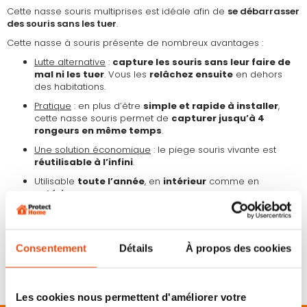
Cette nasse souris multiprises est idéale afin de
se débarrasser
des souris sans les tuer
.
Cette nasse à souris présente de nombreux avantages :
Lutte alternative
:
capture les souris sans leur faire de
mal ni les tuer
. Vous les
relâchez ensuite
en dehors
des habitations.
Pratique
: en plus d’être
simple et rapide à installer
,
cette nasse souris permet de
capturer jusqu’à 4
rongeurs en même temps
.
Une solution économique
: le piege souris vivante est
réutilisable à l’infini
.
Utilisable
toute l’année
, en
intérieur
comme en
extérieur
.
Comment attraper une souris ?
C’est
simple et rapide
. Placez un appât ayant un fort pouvoir
attractif (beurre de cacahuètes, chocolat, noisettes…) sur la
Consentement
Détails
À propos des cookies
paroi du fond de la nasse souris. En voulant atteindre l’appât, la
souris va s’avancer et basculer dans le piège. Une fois dans le
fond du piège, la souris ne peut plus remonter pour s’échapper.
Les cookies nous permettent d'améliorer votre