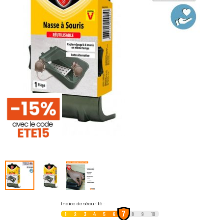
galerie
d’images
Passer
Indice de sécurité :
7
au
1
2
3
4
5
6
8
9
10