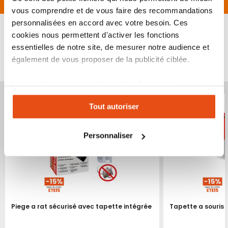
vous comprendre et de vous faire des recommandations
personnalisées en accord avec votre besoin. Ces
cookies nous permettent d'activer les fonctions
essentielles de notre site, de mesurer notre audience et
VOUS POURRIEZ ÉGALEMENT ÊTRE INTÉRESSÉ
également de vous proposer de la publicité ciblée.
PAR...
Les cookies vous permettent donc d'avoir une
Produit épuisé
Produit épuisé
expérience personnalisée sur notre site. Vous pouvez
Tout autoriser
changer votre choix à n'importe quel moment. Refuser
tous les cookies peut limiter certaines fonctionnalités.
Personnaliser
Piege a rat sécurisé avec tapette intégrée
Tapette a souris