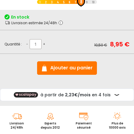
8
au
1
2
3
4
5
6
7
9
10
début
de
En stock
la
Livraison estimée 24/48h
Galerie
d’images
Prix
8,95 €
Prix
Quantité :
-
+
10,50 €
Spécial
normal
Ajouter au panier
Livraison
Experts
Paiement
Plus de
24/48h
depuis 2012
sécurisé
10000 avis