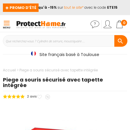
☀️ PROMO D'ÉTÉ
ces !
📢
Jusqu'à -15%
sur
tout le site*
avec le code
ETE15
Mon
0
MENU
Site français basé à Toulouse
Accueil
Piege a souris sécurisé avec tapette intégrée
Piege a souris sécurisé avec tapette
intégrée
Ajouter
Ajouter
2
avis
Passer
à
au
à
mes
comparateur
la
favoris
fin
de