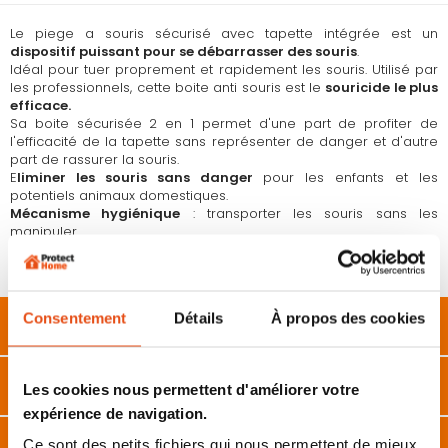
Le
piege a souris
sécurisé avec tapette intégrée est un
dispositif puissant pour se débarrasser des souris
.
Idéal pour tuer proprement et rapidement les souris. Utilisé par
les professionnels, cette boite anti souris est le
souricide le plus
efficace.
Sa boite sécurisée 2 en 1 permet d'une part de profiter de
l'efficacité de la tapette sans représenter de danger et d'autre
part de rassurer la souris.
E
liminer les souris sans danger
pour les enfants et les
potentiels animaux domestiques.
Mécanisme hygiénique
: transporter les souris sans les
manipuler.
Ce piege a souris
réutilisable est très simple à régler et à
installer.
Consentement
Détails
À propos des cookies
Description
Caractéristiques
Les cookies nous permettent d'améliorer votre
expérience de navigation.
Avis
Ce sont des petits fichiers qui nous permettent de mieux