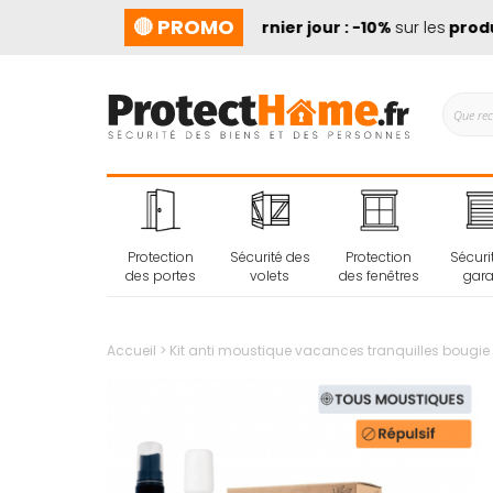
🔴 PROMO
➡️
Dernier jour : -10%
sur les
produits
Protection
Sécurité des
Protection
Sécuri
des portes
volets
des fenêtres
gar
Accueil
Kit anti moustique vacances tranquilles bougie
Passer
à
la
fin
de