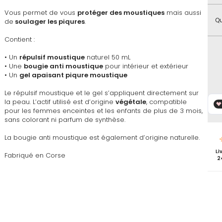
favoris
Vous permet de vous
protéger des moustiques
mais aussi
Qu
de
soulager les piqures
.
Contient :
• Un
répulsif moustique
naturel 50 mL
• Une
bougie anti moustique
pour intérieur et extérieur
• Un
gel apaisant piqure moustique
Le répulsif moustique et le gel s’appliquent directement sur
la peau. L’actif utilisé est d’origine
végétale
, compatible
pour les femmes enceintes et les enfants de plus de 3 mois,
sans colorant ni parfum de synthèse.
La bougie anti moustique est également d’origine naturelle.
Li
Fabriqué en Corse
2