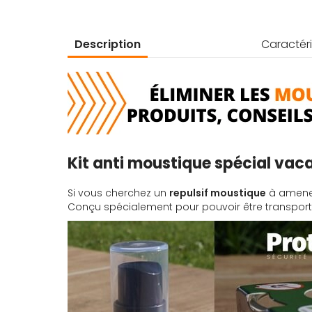
d’images
Description
Caractéri
Kit anti moustique spécial vac
Si vous cherchez un
repulsif moustique
à amener 
Conçu spécialement pour pouvoir être transporté