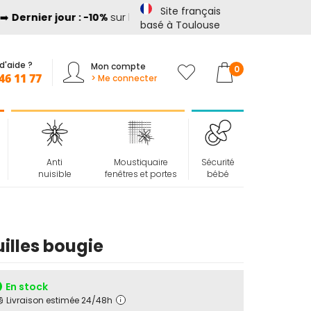
Site français
ernier jour : -10%
sur les
produits anti cambriolage
avec le
basé à Toulouse
d'aide ?
Mon compte
Mon panier
0
46 11 77
> Me connecter
Anti
Moustiquaire
Sécurité
nuisible
fenêtres et portes
bébé
illes bougie
En stock
Livraison estimée 24/48h