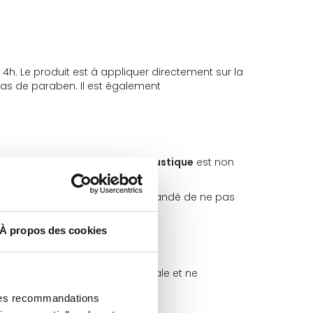
. Le produit est à appliquer directement sur la
as de paraben. Il est également
lle. Cette
bougie repousse moustique
est non
t estimée à 20 h mais il est recommandé de ne pas
À propos des cookies
mposition est d’origine végétale et ne
s de 3 mois.
 des recommandations