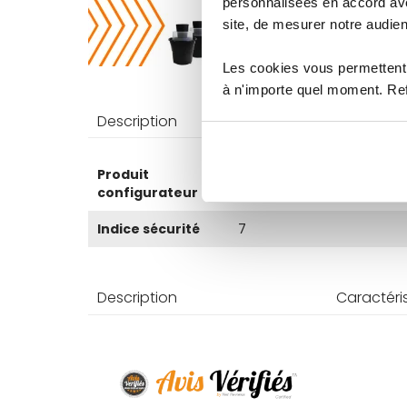
personnalisées en accord ave
site, de mesurer notre audien
Les cookies vous permettent 
à n'importe quel moment. Refu
Description
Caractéri
Plus
Produit
Non
d’information
configurateur
Indice sécurité
7
Description
Caractéri