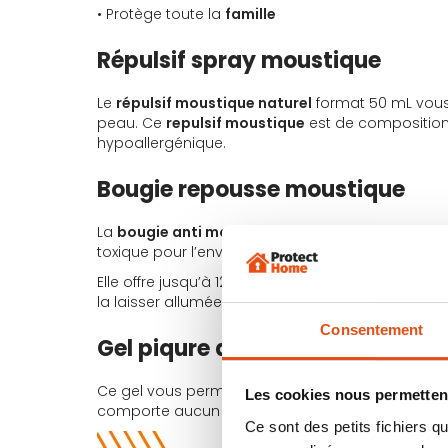
• Protège toute la
famille
Répulsif spray moustique
Le
répulsif moustique naturel
format 50 mL vous 
peau. Ce
repulsif moustique
est de composition
hypoallergénique.
Bougie repousse moustique
La
bougie anti moustique
est à base de
Gérani
toxique pour l’environnement.
Elle offre jusqu’à 12 m² de protection et peut êtr
la laisser allumée de 4h.
Consentement
Gel piqure de moustique
Ce gel vous permettra de stopper les
démangeai
Les cookies nous permettent
comporte aucun danger pour la santé. Ce gel es
Ce sont des petits fichiers