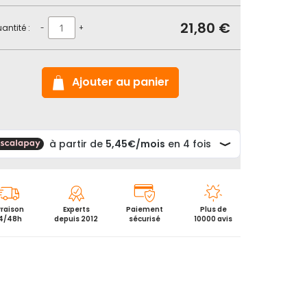
21,80 €
antité :
-
+
Ajouter au panier
vraison
Experts
Paiement
Plus de
4/48h
depuis 2012
sécurisé
10000 avis