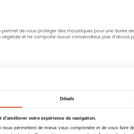
permet de vous protéger des moustiques pour une durée de 4h
 végétale et ne comporte aucun conservateur, pas d’alcool, p
ol
, une plante anti moustique 5 fois plus efficace que la citronne
e utilisée à l’intérieur comme à l’extérieur. Sa durée de vie es
Détails
sons d’une piqure de moustique
en quelques secondes. Sa co
 d'améliorer votre expérience de navigation.
t compatible avec les femmes enceintes et les enfants de plu
 qui nous permettent de mieux vous comprendre et de vous faire