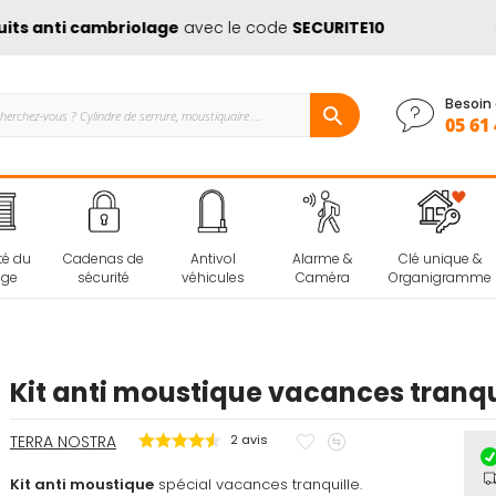
 anti cambriolage
avec le code
SECURITE10
➡️
D
Besoin 
05 61 
té du
Cadenas de
Antivol
Alarme &
Clé unique &
age
sécurité
véhicules
Caméra
Organigramme
Kit anti moustique vacances tranqu
Ajouter
Ajouter
TERRA NOSTRA
2
avis
à
au
Kit anti moustique
spécial vacances tranquille.
mes
comparateur