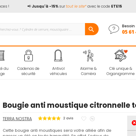
 !
📢
Jusqu'à -15%
sur
tout le site*
avec le code
ETE15
Besoin 
05 61 
té du
Cadenas de
Antivol
Alarme &
Clé unique &
age
sécurité
véhicules
Caméra
Organigramme
Bougie anti moustique citronnelle t
Ajouter
Ajouter
TERRA NOSTRA
2
avis
à
au
Cette bougie anti moustiques sera votre alliée afin de
mes
comparateur
passer un été en toute tranquilité. En effet, l’odeur de