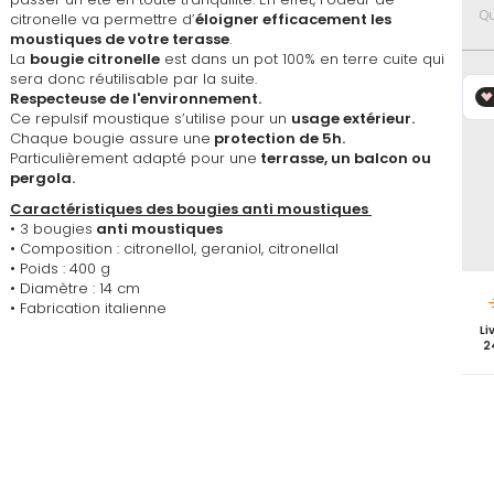
favoris
Qu
citronelle va permettre d’
éloigner efficacement les
moustiques de votre terasse
.
La
bougie citronelle
est dans un pot 100% en terre cuite qui
sera donc réutilisable par la suite.
Respecteuse de l'environnement.
Ce repulsif moustique s’utilise pour un
usage extérieur.
Chaque bougie assure une
protection de 5h.
Particulièrement adapté pour une
terrasse, un balcon ou
pergola.
Caractéristiques des bougies anti moustiques
• 3 bougies
anti moustiques
• Composition : citronellol, geraniol, citronellal
• Poids : 400 g
• Diamètre : 14 cm
• Fabrication italienne
Li
2