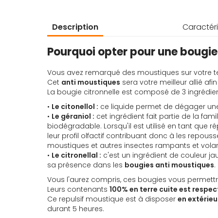
d’images
Description
Caractéri
Pourquoi opter pour une bougie 
Vous avez remarqué des moustiques sur votre ter
Cet
anti moustiques
sera votre meilleur allié afin
La bougie citronnelle est composé de 3 ingrédients
•
Le citonellol :
ce liquide permet de dégager une o
•
Le géraniol :
cet ingrédient fait partie de la famil
biodégradable. Lorsqu'il est utilisé en tant que 
leur profil olfactif contribuant donc à les repouss
moustiques et autres insectes rampants et vola
•
Le citronellal :
c'
est un ingrédient de couleur jau
sa présence dans les
bougies anti moustiques
.
Vous l'aurez compris, ces bougies vous permettr
Leurs contenants
100% en terre cuite est respe
Ce repulsif moustique est à disposer
en extérieu
durant 5 heures.