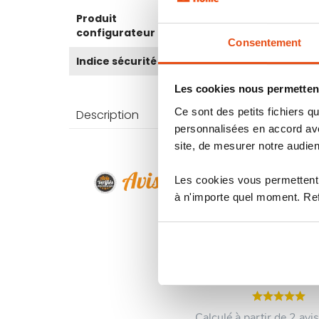
Plus
Produit
Non
d’information
configurateur
Consentement
Indice sécurité
4
Les cookies nous permettent
Ce sont des petits fichiers
Description
Caractéri
personnalisées en accord ave
site, de mesurer notre audien
Les cookies vous permettent 
à n'importe quel moment. Refu
5
/5
Calculé à partir de 2 avis