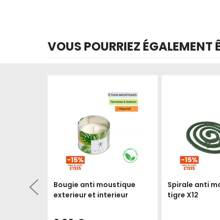
VOUS POURRIEZ ÉGALEMENT ÊT
Produit épuisé
Produit épuisé
ustique
Bougie anti moustique
Spirale anti m
 6 mois
exterieur et interieur
tigre X12