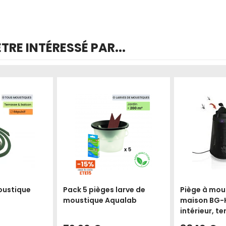
RE INTÉRESSÉ PAR...
Produit épuisé
Produit épuisé
oustique
Pack 5 pièges larve de
Piège à mou
moustique Aqualab
maison BG-
intérieur, t