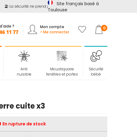
Site français basé à
🏖️ La sécurité ne prend pas de vacances !
📢
Jusqu'à -15%
sur
tou
Toulouse
d'aide ?
Mon compte
Mon panier
0
46 11 77
> Me connecter
Anti
Moustiquaire
Sécurité
nuisible
fenêtres et portes
bébé
erre cuite x3
En rupture de stock