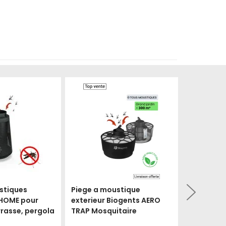
Produit épuisé
Produit épuisé
stiques
Piege a moustique
Pack appar
HOME pour
exterieur Biogents AERO
moustique
errasse, pergola
TRAP Mosquitaire
Biogents