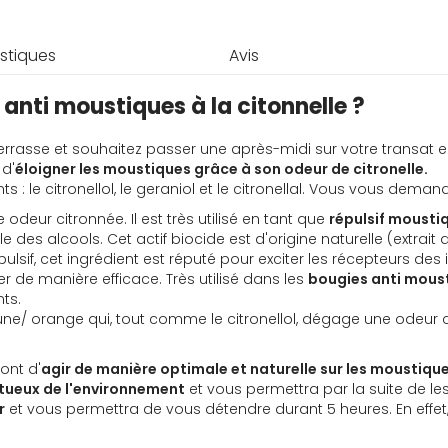
stiques
Avis
anti moustiques à la citonnelle ?
rasse et souhaitez passer une après-midi sur votre transat en
 d'
éloigner les moustiques grâce à son odeur de citronelle.
 : le citronellol, le geraniol et le citronellal. Vous vous dema
deur citronnée. Il est très utilisé en tant que
répulsif mousti
le des alcools. Cet actif biocide est d'origine naturelle (
extrait
répulsif, cet ingrédient est réputé pour exciter les récepteurs
er de manière efficace. Très utilisé dans les
bougies anti mous
nts.
ne/ orange qui, tout comme le citronellol, dégage une odeur citr
ont d'
agir de manière optimale et naturelle sur les moustiqu
ctueux de l'environnement
et vous permettra par la suite de les 
r
et vous permettra de vous détendre durant 5 heures. En eff