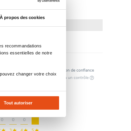
À propos des cookies
 des recommandations
ions essentielles de notre
Afficher l'attestation de confiance
 pouvez changer votre choix
Avis soumis à un contrôle
2
Tout autoriser
0
0
0
2
3
4
5