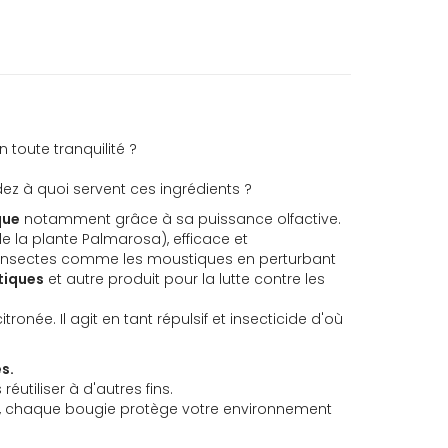
 toute tranquilité ?
ndez à quoi servent ces ingrédients ?
que
notamment grâce à sa puissance olfactive.
 de la plante Palmarosa)
, efficace et
 des insectes comme les moustiques en perturbant
tiques
et autre produit pour la lutte contre les
onée. Il agit en tant répulsif et insecticide d'où
es.
réutiliser à d'autres fins.
et, chaque bougie protège votre environnement