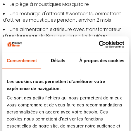
Le piège à moustiques Mosquitaire
Une recharge d'attractif Sweetcents, permettant
d'attirer les moustiques pendant environ 2 mois
Une alimentation extérieure avec transformateur
d'une longueur de 8m pour alimenter le piège
2 filets de capture, afin d'en avoir un de recharge si
vous décidez de laver le premier
Une notice d'utilisation
Consentement
Détails
À propos des cookies
Si vous commandez le piège chez ProtectHome, vous
recevrez gratuitement notre
fiche explicative
sur le
Les cookies nous permettent d'améliorer votre
montage, le placement ainsi que tous nos conseils sur
expérience de navigation.
le piège.
Ce sont des petits fichiers qui nous permettent de mieux
vous comprendre et de vous faire des recommandations
personnalisées en accord avec votre besoin. Ces
cookies nous permettent d'activer les fonctions
essentielles de notre site, de mesurer notre audience et