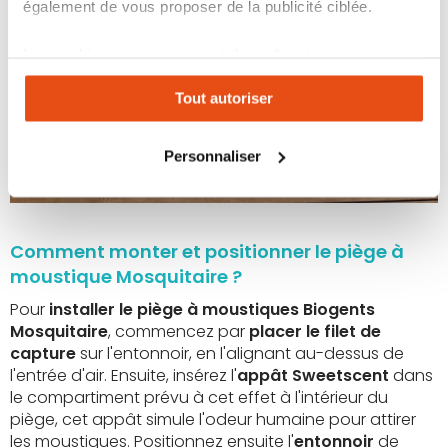
également de vous proposer de la publicité ciblée.
Les cookies vous permettent donc d'avoir une
expérience personnalisée sur notre site. Vous pouvez
Tout autoriser
changer votre choix à n'importe quel moment. Refuser
tous les cookies peut limiter certaines fonctionnalités.
Personnaliser
Comment monter et positionner le piège à
moustique Mosquitaire ?
Pour
installer le piège à moustiques Biogents
Mosquitaire
, commencez par
placer le filet de
capture
sur l'entonnoir, en l'alignant au-dessus de
l'entrée d'air. Ensuite, insérez l'
appât Sweetscent
dans
le compartiment prévu à cet effet à l'intérieur du
piège, cet appât simule l'odeur humaine pour attirer
les moustiques. Positionnez ensuite l'
entonnoir
de