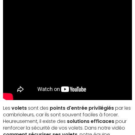
Les
volets
sont des
points d'entrée privilégiés
par les
cambrioleurs, car ils sont souvent faciles à forcer.
Heureusement, il existe des
solutions efficaces
pour
renforcer la sécurité de vos volets. Dans notre vidéo
comment sécuriser ses volets
, notre équipe