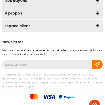
Nos Rayons
À propos
Espace client
Newsletter
Inscrivez-vous à notre newsletter pour être tenus au courant de toutes
nos actualités et promotions !
Inscription
à
notre
En renseignant votre adresse e-mail, vous acceptez de recevoir notre lettre
lettre
d'information par courrier électronique et vous prenez connaissance de notre
d’information
politique de confidentialité. Vous pourrez vous désinscrire à tout moment à l'aide
des liens de désinscription.
: