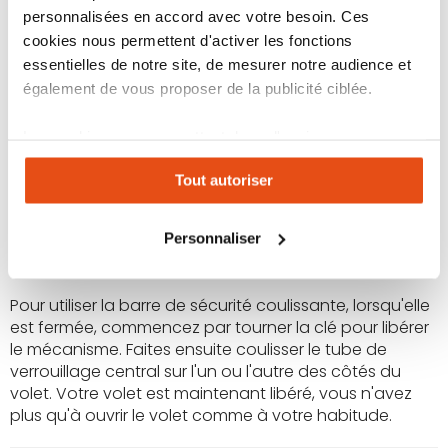
À la fin de notre vidéo comment sécuriser ses volets,
personnalisées en accord avec votre besoin. Ces
vous avez à votre disposition une
démonstration
cookies nous permettent d'activer les fonctions
complète de l'utilisation
de la barre de sécurité. La
essentielles de notre site, de mesurer notre audience et
barre se manipule très facilement, et
ne gêne pas
également de vous proposer de la publicité ciblée.
l'ouverture
du volet.
La barre de sécurité volet se compose de
3 parties
:
Les cookies vous permettent donc d'avoir une
Deux
tubes rectangulaires
(L 68cm x l 6 cm x H
expérience personnalisée sur notre site. Vous pouvez
2cm) fixés directement sur les battants volet.
Tout autoriser
changer votre choix à n'importe quel moment. Refuser
tous les cookies peut limiter certaines fonctionnalités.
Un
tube de verrouillage
(L 38cm x l 6.5cm x H
2.5cm) servant de lien entre les deux tubes
Personnaliser
rectangulaires fixés sur les deux battants du volet.
Pour utiliser la barre de sécurité coulissante, lorsqu'elle
est fermée, commencez par tourner la clé pour libérer
le mécanisme. Faites ensuite coulisser le tube de
verrouillage central sur l'un ou l'autre des côtés du
volet. Votre volet est maintenant libéré, vous n'avez
plus qu'à ouvrir le volet comme à votre habitude.