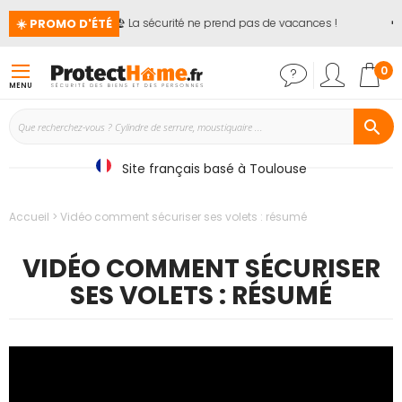
☀️ PROMO D'ÉTÉ
🏖️ La sécurité ne prend pas de vacances !
📢
J
Mon
0
MENU
Site français basé à Toulouse
Accueil
Vidéo comment sécuriser ses volets : résumé
VIDÉO COMMENT SÉCURISER
SES VOLETS : RÉSUMÉ