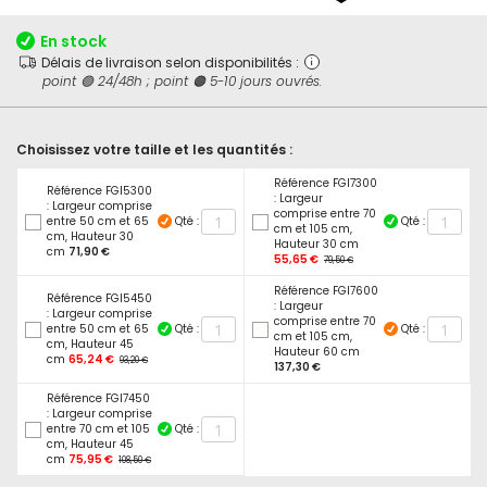
début
de
En stock
la
Délais de livraison selon disponibilités :
Galerie
point 🟢 24/48h ; point 🟠 5-10 jours ouvrés.
d’images
Choisissez votre taille et les quantités :
Référence FGI7300
Référence FGI5300
: Largeur
: Largeur comprise
comprise entre 70
entre 50 cm et 65
Qté :
Qté :
cm et 105 cm,
cm, Hauteur 30
Hauteur 30 cm
cm
71,90 €
55,65 €
79,50 €
Référence FGI7600
Référence FGI5450
: Largeur
: Largeur comprise
comprise entre 70
entre 50 cm et 65
Qté :
Qté :
cm et 105 cm,
cm, Hauteur 45
Hauteur 60 cm
cm
65,24 €
93,20 €
137,30 €
Référence FGI7450
: Largeur comprise
entre 70 cm et 105
Qté :
cm, Hauteur 45
cm
75,95 €
108,50 €
En