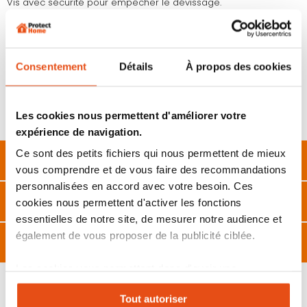
Vis avec sécurité pour empêcher le dévissage.
5 tailles différentes
disponibles selon les fenêtres (voir image
pour les dimensions).
La meilleure sécurité pour condamner une fenêtre contre
l’effraction.
Consentement
Détails
À propos des cookies
Utilisation du barreau fenetre Abus
: Une solution simple et
redoutable pour sécuriser vos fenêtres et empêcher que les
cambrioleurs puissent entrer par cette issue. Parfaitement
adapté pour les fenêtres de cave et de rez-de-chaussée et
Les cookies nous permettent d'améliorer votre
ainsi que les fenêtres donnant sur la salle de bain, les toilettes…
expérience de navigation.
Ce sont des petits fichiers qui nous permettent de mieux
Description
vous comprendre et de vous faire des recommandations
personnalisées en accord avec votre besoin. Ces
Caractéristiques
cookies nous permettent d'activer les fonctions
essentielles de notre site, de mesurer notre audience et
également de vous proposer de la publicité ciblée.
Avis
Les cookies vous permettent donc d'avoir une
expérience personnalisée sur notre site. Vous pouvez
Tout autoriser
changer votre choix à n'importe quel moment. Refuser