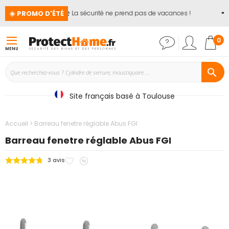
☀️ PROMO D'ÉTÉ
🏖️ La sécurité ne prend pas de vacances !
📢
Mon
0
MENU
Site français basé à Toulouse
Accueil
Barreau fenetre réglable Abus FGI
Barreau fenetre réglable Abus FGI
Ajouter
Ajouter
3
avis
Passer
à
au
à
mes
comparateur
la
favoris
fin
de
la