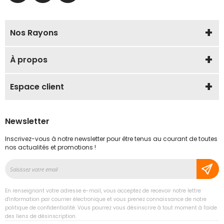
Nos Rayons
À propos
Espace client
Newsletter
Inscrivez-vous à notre newsletter pour être tenus au courant de toutes
nos actualités et promotions !
Inscription
à
notre
En renseignant votre adresse e-mail, vous acceptez de recevoir notre lettre
lettre
d'information par courrier électronique et vous prenez connaissance de notre
d’information
politique de confidentialité. Vous pourrez vous désinscrire à tout moment à l'aide
des liens de désinscription.
: