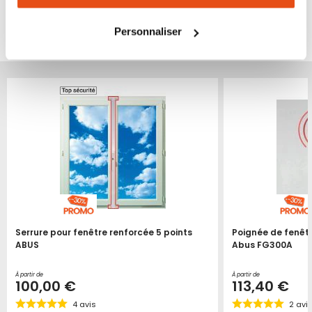
tous les cookies peut limiter certaines fonctionnalités.
VOUS POURRIEZ ÉGALEMENT ÊTRE INTÉRESSÉ
Personnaliser
PAR...
Serrure pour fenêtre renforcée 5 points
Poignée de fenêt
ABUS
Abus FG300A
À partir de
À partir de
100,00 €
113,40 €
4
avis
2
avi