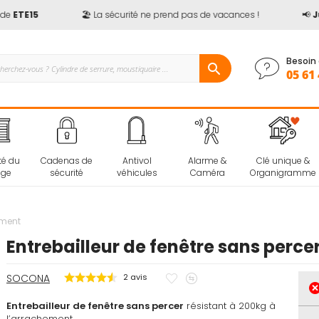
ETE15
🏖️ La sécurité ne prend pas de vacances !
📢
Jusq
Besoin 
05 61 
té du
Cadenas de
Antivol
Alarme &
Clé unique &
age
sécurité
véhicules
Caméra
Organigramme
ement
Entrebailleur de fenêtre sans perc
Ajouter
Ajouter
SOCONA
2
avis
à
au
Entrebailleur de fenêtre sans percer
mes
résistant à 200kg à
comparateur
l’arrachement.