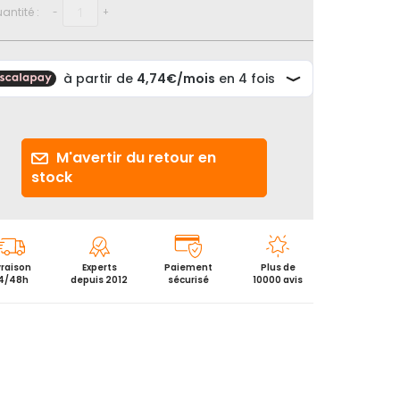
antité :
-
+
M'avertir du retour en
stock
vraison
Experts
Paiement
Plus de
4/48h
depuis 2012
sécurisé
10000 avis