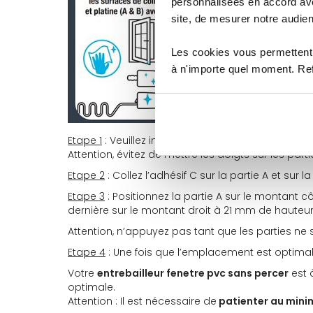
personnalisées en accord ave
site, de mesurer notre audien
Les cookies vous permettent 
à n'importe quel moment. Refu
Etape 1
: Veuillez initialement nettoyer la surface s
Attention, évitez de mettre les doigts sur les part
Etape 2
: Collez l’adhésif C sur la partie A et sur la
Etape 3
: Positionnez la partie A sur le montant 
dernière sur le montant droit à 21 mm de hauteu
Attention, n’appuyez pas tant que les parties ne
Etape 4
: Une fois que l’emplacement est optima
Votre
entrebailleur fenetre pvc sans percer
est 
optimale.
Attention : Il est nécessaire de
patienter au mini