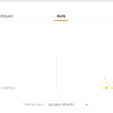
stiques
Avis
5
0
 client(s)
1
Trier les avis :