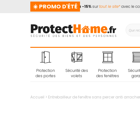
☀️ PROMO D'ÉTÉ
d pas de vacances !
📢
Jusqu'à -15%
sur
tout le site*
avec le code
Protection
Sécurité des
Protection
Sécuri
des portes
volets
des fenêtres
gar
Accueil
Entrebailleur de fenêtre sans percer anti arrach
Passer
à
la
fin
de
la