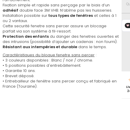
favoris
Qu
Fixation simple et rapide sans perçage par le biais d’un
adhésif
double face 3M VHB. N’abîme pas les huisseries.
Installation possible sur
tous types de fenêtres
et celles à 1
ou 2 vantaux.
Cette securité fenetre sans percer assure un blocage
parfait via son système à fil-ressort.
Protection des enfants
du danger des fenetres ouvertes et
des intrusions (possibilité d’ajouter un cadenas : non fourni).
Résistant aux intempéries et durable
dans le temps.
Caractéristiques du bloque fenetre sans percer
:
• 3 couleurs disponibles : Blanc / noir / chrome.
• 5 positions possibles d'entrebâillement.
• Garantie 10 ans.
• Brevet déposé.
• Entrebailleur de fenêtre sans percer conçu et fabriqué en
France (Touraine).
Li
2