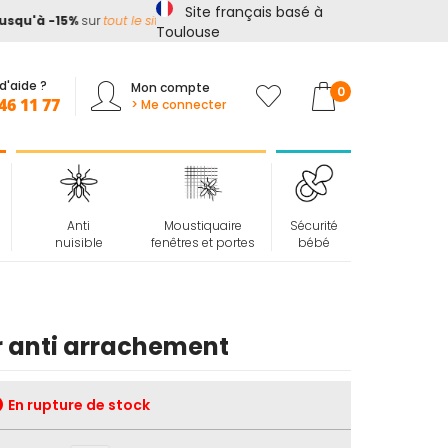
Site français basé à
u'à -15%
sur
tout le site*
avec le code
ETE15
Toulouse
d'aide ?
Mon compte
Mon panier
0
46 11 77
> Me connecter
Anti
Moustiquaire
Sécurité
nuisible
fenêtres et portes
bébé
er anti arrachement
En rupture de stock