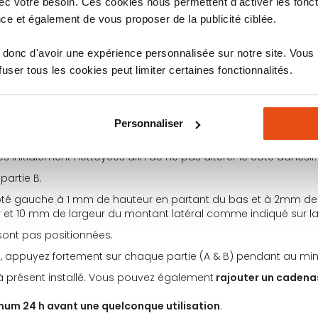
c votre besoin. Ces cookies nous permettent d'activer les fonct
ce et également de vous proposer de la publicité ciblée.
donc d'avoir une expérience personnalisée sur notre site. Vous
ser tous les cookies peut limiter certaines fonctionnalités.
Personnaliser
ur laquelle sera posé l’entrebailleur ainsi que les parties à fixer 
ies initialement nettoyées afin de ne pas altérer le côté adhésif.
 partie B.
côté gauche à 1 mm de hauteur en partant du bas et à 2mm de la
r et 10 mm de largeur du montant latéral comme indiqué sur la
 sont pas positionnées.
l, appuyez fortement sur chaque partie (A & B) pendant au m
à présent installé. Vous pouvez également
rajouter un cadena
mum 24 h avant une quelconque utilisation
.