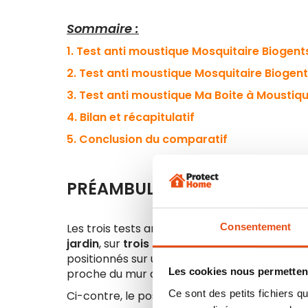
Sommaire :
1. Test anti moustique Mosquitaire Biogen
2. Test anti moustique Mosquitaire Biogen
3. Test anti moustique Ma Boite à Moustiq
4. Bilan et récapitulatif
5. Conclusion du comparatif
PRÉAMBULE TEST ANTI MOUS
Consentement
Les trois tests anti moustique ont été effectu
jardin
, sur
trois années différentes.
De maniè
positionnés sur une dalle à environ
5-6 mètr
Les cookies nous permettent
proche du mur d’enceinte, sous des arbustes et
Ce sont des petits fichiers
Ci-contre, le positionnement du piège Mosquit