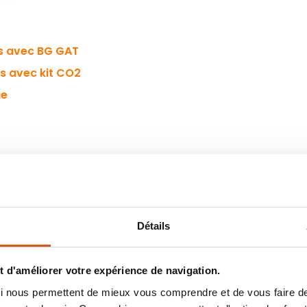
ts avec BG GAT
ts avec kit CO2
ue
TIQUE
Détails
és par l'un de nos clients, dans le
même
re générale, les pièges ont été
es
(à vol d’oiseau) de la terrasse,
 d'améliorer votre expérience de navigation.
 taillis divers.
 qui nous permettent de mieux vous comprendre et de vous faire
aire dans le jardin du testeur.