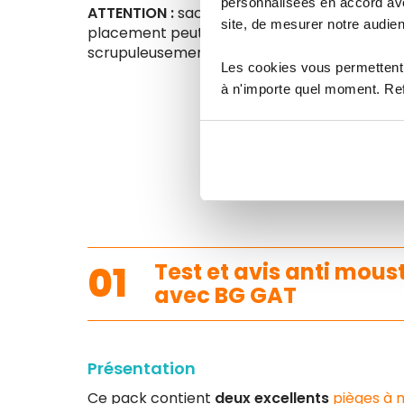
personnalisées en accord ave
ATTENTION :
sachez que le placement de votr
site, de mesurer notre audien
placement peut induire de mauvais, voir l'ab
scrupuleusement les instructions de placem
Les cookies vous permettent 
à n'importe quel moment. Refu
01
Test et avis anti mous
avec BG GAT
Présentation
Ce pack contient
deux excellents
pièges à 