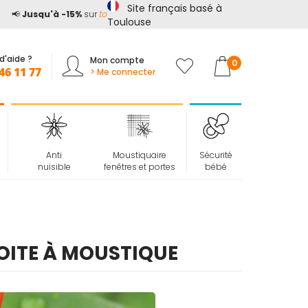
Site français basé à

Jusqu'à -15%
sur
tout le site*
avec le code
ETE15
Toulouse
d'aide ?
Mon compte
Mon panier
0
46 11 77
> Me connecter
Anti
Moustiquaire
Sécurité
nuisible
fenêtres et portes
bébé
BOITE À MOUSTIQUE