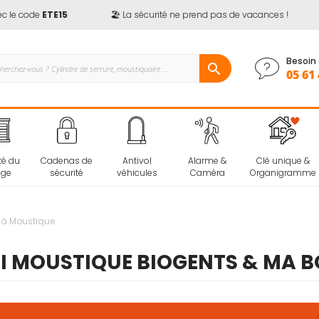
 code
ETE15
🏖️ La sécurité ne prend pas de vacances !

Besoin 
05 61 
té du
Cadenas de
Antivol
Alarme &
Clé unique &
age
sécurité
véhicules
Caméra
Organigramme
e à Moustique
TI MOUSTIQUE BIOGENTS & MA 