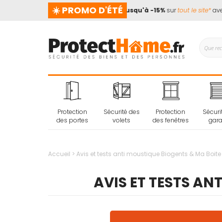
☀️ PROMO D'ÉTÉ
 prend pas de vacances !
📢
Jusqu'à -15%
sur
tout le site*
avec le
Protection
Sécurité des
Protection
Sécuri
des portes
volets
des fenêtres
gar
Accueil
Avis et tests anti moustique Biogents & Ma Boit
AVIS ET TESTS AN