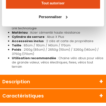
Tout autoriser
CARACTÉRISTIQUES :
changer votre choix à n'importe quel moment. Refuser
tous les cookies peut limiter certaines fonctionnalités.
Modèle
: Chaine antivol Abus Granit CityChain X Plus 1060
Type
: Chaine antivol velo hexagonale
Personnaliser
Épaisseur des maillons
: 1 cm
Système de sécurité
: Abus Power Cell breveté et Power
Link technologie
Matériau
: Acier cémenté haute résistance
Cylindre de serrure
: Abus X Plus
Accessoires inclus
: 2 clés et carte de propriétaire
Taille
: 85cm / 110cm / 140cm / 170cm
Poids
: 2100g (85cm) / 2650g (110cm) / 3260g (140cm) /
3750g (170cm)
Utilisation recommandée
: Chaine vélo abus pour vélos
de grande valeur, vélos électriques, fixies, vélos tout
terrain
Description
Caractéristiques