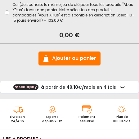
Oui (Je souhaite le même jeu de clé pour tous les produits "Abus
XPlus" dans mon panier. Notre sélection des produits
compatibles "Abus XPlus" est disponible en description (délai 10-
15 jours environ)
+
102,00 €
En
stock
Chaine
0,00 €
antivol
velo
Abus
Granit
citychain
Ajouter au panier
1060
X
plus
Livraison
Experts
Paiement
Plus de
24/48h
depuis 2012
sécurisé
10000 avis
LES + PRODUIT :