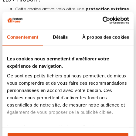
Cette chaine antivol velo offre une
protection extrême
pour les vélos de grande valeur
Chaine vélo abus la plus
résistante
de la marque
Sécurité anti coups, torsions et verrouillage
plus solide
grâce au système Abus
Power Cell
breveté et à la
technologie Power Link
Consentement
Détails
À propos des cookies
Acier cémenté
haute résistance
contre les agressions
pour le boîtier et la chaine antivol
Serrure avec cylindre Abus X Plus :
anti manipulations
et
crochetages
Les cookies nous permettent d'améliorer votre
Livré avec 2 clés et une
carte de propriétaire
pour
expérience de navigation.
contrôler
les reproductions
Utilisation idéale pour
sécuriser les vélos
les plus
Ce sont des petits fichiers qui nous permettent de mieux
coûteux même dans les lieux à haut risque
vous comprendre et de vous faire des recommandations
personnalisées en accord avec votre besoin. Ces
➡️ ANTIVOLS S'ENTROUVRANT - MÊMES CLÉS :
cookies nous permettent d'activer les fonctions
Permet de fabriquer
plusieurs antivols et/ou cadenas ABUS X
essentielles de notre site, de mesurer notre audience et
PLUS s'ouvrant tous avec les mêmes clés
en quelques clics.
également de vous proposer de la publicité ciblée.
Compatibilités : possible de combiner
tous les produits
de la
gamme ABUS X PLUS
Les cookies vous permettent donc d'avoir une
Délai de fabrication : environ
10/15 jours
expérience personnalisée sur notre site. Vous pouvez