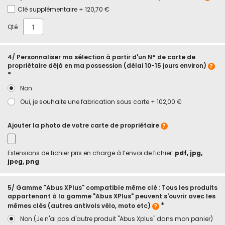
Clé supplémentaire
+
120,70 €
Qté :
4/ Personnaliser ma sélection à partir d'un N° de carte de
propriétaire déjà en ma possession (délai 10-15 jours environ)
Non
Oui, je souhaite une fabrication sous carte
+
102,00 €
Ajouter la photo de votre carte de propriétaire
Extensions de fichier pris en charge à l’envoi de fichier:
pdf, jpg,
jpeg, png
5/ Gamme "Abus XPlus" compatible même clé : Tous les produits
appartenant à la gamme "Abus XPlus" peuvent s'ouvrir avec les
mêmes clés (autres antivols vélo, moto etc)
Non (Je n'ai pas d'autre produit "Abus Xplus" dans mon panier)