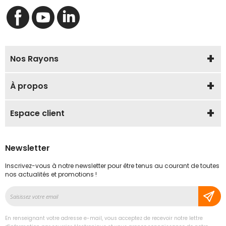
Nos Rayons
À propos
Espace client
Newsletter
Inscrivez-vous à notre newsletter pour être tenus au courant de toutes
nos actualités et promotions !
Inscription
à
notre
En renseignant votre adresse e-mail, vous acceptez de recevoir notre lettre
lettre