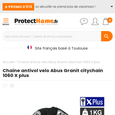
☀️ PROMO D'ÉTÉ
🏖️ La sécurité ne prend pas de vacances !
📢
J
Mon
0
MENU
Site français basé à Toulouse
Accueil
Chaine antivol velo Abus Granit citychain 1060 X plus
Chaine antivol velo Abus Granit citychain
1060 X plus
Ajouter
Ajouter
Passer
à
au
à
mes
comparateur
la
favoris
fin
de