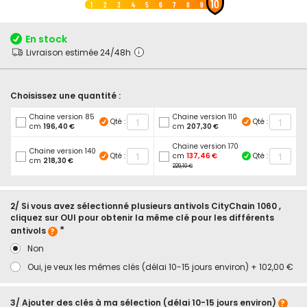
10
au
1
2
3
4
5
6
7
8
9
début
de
En stock
la
Livraison estimée 24/48h
Galerie
d’images
Choisissez une quantité :
Chaine version 85
Chaine version 110
Qté :
Qté :
cm
196,40 €
cm
207,30 €
Chaine version 170
Chaine version 140
Qté :
cm
137,46 €
Qté :
cm
218,30 €
229,10 €
2/ Si vous avez sélectionné plusieurs antivols CityChain 1060 ,
cliquez sur OUI pour obtenir la même clé pour les différents
antivols
Non
Oui, je veux les mêmes clés (délai 10-15 jours environ)
+
102,00 €
3/ Ajouter des clés à ma sélection (délai 10-15 jours environ)