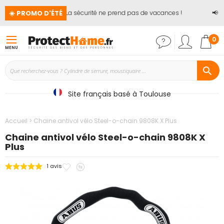
☀️ PROMO D'ÉTÉ
🏖️ La sécurité ne prend pas de vacances !
📢
Ju
Mon
0
MENU
Site français basé à Toulouse
Accueil
Chaine antivol vélo Steel-o-chain 9808K X Plus
Chaine antivol vélo Steel-o-chain 9808K X
Plus
Ajouter
Ajouter
1
avis
Passer
à
au
à
mes
comparateur
la
favoris
fin
de