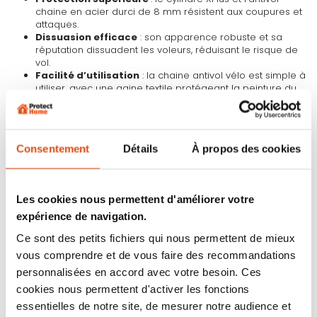
chaine en acier durci de 8 mm résistent aux coupures et
attaques.
Dissuasion efficace
: son apparence robuste et sa
réputation dissuadent les voleurs, réduisant le risque de
vol.
Facilité d’utilisation
: la chaine antivol vélo est simple à
utiliser, avec une gaine textile protégeant la peinture du
vélo.
Polyvalence
: cette chaine cadenas velo sécurise divers
véhicules à deux roues, y compris vélos, motos, scooters
et trottinettes électriques.
Consentement
Détails
À propos des cookies
Gestion simplifiée des clés
: l'option s’entrouvrant
permet d’utiliser une seule clé pour plusieurs antivols Abus
X Plus.
Les cookies nous permettent d'améliorer votre
➡️ ANTIVOLS S'ENTROUVRANT - MÊMES CLÉS :
expérience de navigation.
Permet de fabriquer
plusieurs antivols et/ou cadenas ABUS X
Ce sont des petits fichiers qui nous permettent de mieux
PLUS s'ouvrant tous avec les mêmes clés
en quelques clics.
vous comprendre et de vous faire des recommandations
Compatibilités : possible de combiner
tous les produits
personnalisées en accord avec votre besoin. Ces
de la
gamme ABUS X PLUS
Délai de fabrication : environ
10/15 jours
cookies nous permettent d'activer les fonctions
essentielles de notre site, de mesurer notre audience et