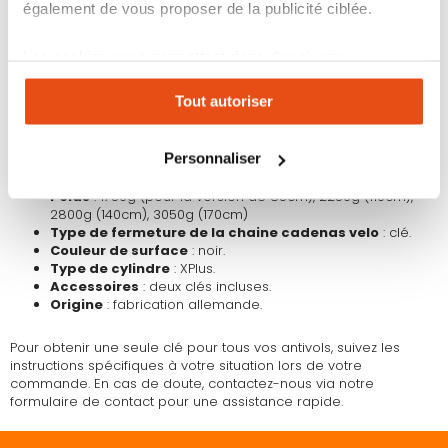
CARACTÉRISTIQUES :
également de vous proposer de la publicité ciblée.
Antivol chaine à maillons carrés
: 8 mm d’épaisseur.
Matériaux
: chaine antivol vélo, boîtier et pièces de
Les cookies vous permettent donc d'avoir une
support du mécanisme de verrouillage en acier
expérience personnalisée sur notre site. Vous pouvez
spécialement trempé.
Tout autoriser
changer votre choix à n'importe quel moment. Refuser
Protection de la serrure
: dispositif automatique
couvrant l'entrée de la clé pour protéger contre la
tous les cookies peut limiter certaines fonctionnalités.
corrosion et la poussière.
Personnaliser
Tailles disponibles (longueur)
: 85cm , 110cm, 140cm,
170cm
Poids
: 1750g (pour la version de 85cm), 2250g (110cm),
2800g (140cm), 3050g (170cm)
Type de fermeture de la chaine cadenas velo
: clé.
Couleur de surface
: noir.
Type de cylindre
: XPlus.
Accessoires
: deux clés incluses.
Origine
: fabrication allemande.
Pour obtenir une seule clé pour tous vos antivols, suivez les
instructions spécifiques à votre situation lors de votre
commande. En cas de doute, contactez-nous via notre
formulaire de contact pour une assistance rapide.