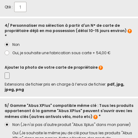
Qté :
4/ Personnaliser ma sélection à partir d'un N° de carte de
propriétaire déjà en ma possession (délai 10-15 jours environ)
Non
Oui, je souhaite une fabrication sous carte
+
54,00 €
Ajouter la photo de votre carte de propriétaire
Extensions de fichier pris en charge à l’envoi de fichier:
pdf, jpg,
jpeg, png
5/ Gamme "Abus XPlus" compatible même clé : Tous les produits
appartenant à la gamme "Abus XPlus" peuvent s'ouvrir avec les
mêmes clés (autres antivols vélo, moto etc)
Non (Je n'ai pas d'autre produit "Abus Xplus" dans mon panier)
Oui (Je souhaite le même jeu de clé pour tous les produits "Abus