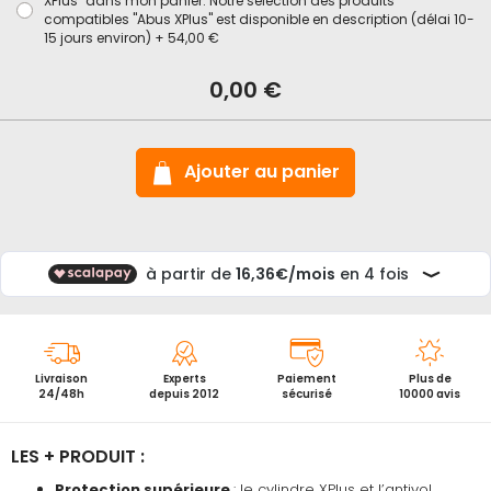
XPlus" dans mon panier. Notre sélection des produits
compatibles "Abus XPlus" est disponible en description (délai 10-
15 jours environ)
+
54,00 €
En
stock
Chaine
0,00 €
antivol
vélo
Steel-
o-
chain
Ajouter au panier
9808K
X
Plus
Livraison
Experts
Paiement
Plus de
24/48h
depuis 2012
sécurisé
10000 avis
LES + PRODUIT :
Protection supérieure
: le cylindre XPlus et l’antivol