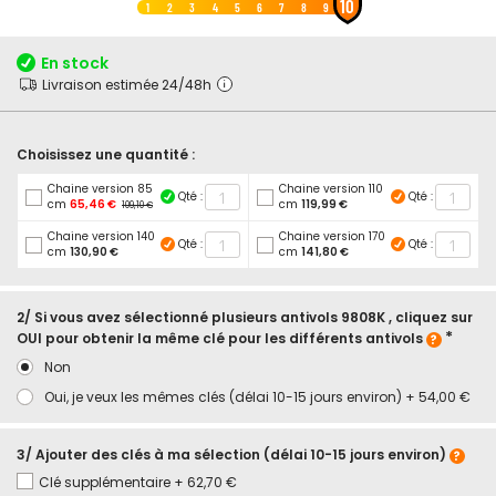
10
au
1
2
3
4
5
6
7
8
9
début
de
En stock
la
Livraison estimée 24/48h
Galerie
d’images
Choisissez une quantité :
Chaine version 85
Chaine version 110
Qté :
Qté :
cm
65,46 €
cm
119,99 €
109,10 €
Chaine version 140
Chaine version 170
Qté :
Qté :
cm
130,90 €
cm
141,80 €
2/ Si vous avez sélectionné plusieurs antivols 9808K , cliquez sur
OUI pour obtenir la même clé pour les différents antivols
Non
Oui, je veux les mêmes clés (délai 10-15 jours environ)
+
54,00 €
3/ Ajouter des clés à ma sélection (délai 10-15 jours environ)
Clé supplémentaire
+
62,70 €