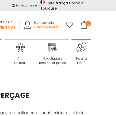
Site français basé à
🏖️ La sécurité ne prend pas de vacances !
📢
Jusqu'à -15%
su
Toulouse
d'aide ?
Mon compte
Mon panier
0
46 11 77
> Me connecter
Anti
Moustiquaire
Sécurité
nuisible
fenêtres et portes
bébé
 PERÇAGE
age fonctionne pour choisir le modèle le