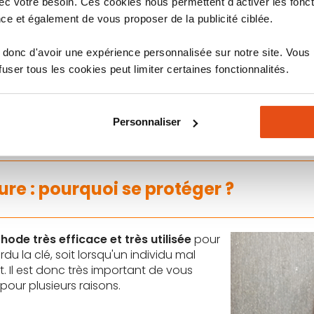
c votre besoin. Ces cookies nous permettent d'activer les fonct
indre peut être déverrouillé avec un tournevis plat.
ce et également de vous proposer de la publicité ciblée.
r plus bas
, là où se trouvent les ressorts qui maintiennent 
, ce qui peut le briser à la jonction entre le côté intérieur 
donc d'avoir une expérience personnalisée sur notre site. Vous
ser tous les cookies peut limiter certaines fonctionnalités.
on anti-perçage
disposent de renforts situés au niveau de la fente
çage, que ce soit via la première ou la deuxième méthode, la
perce
ndez-vous partie 4 pour savoir quels sont les meilleurs cylindres 
Personnaliser
ure : pourquoi se protéger ?
hode très efficace et très utilisée
pour
rdu la clé, soit lorsqu'un individu mal
t. Il est donc très important de vous
our plusieurs raisons.