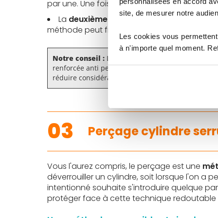
personnalisées en accord ave
par une. Une fois les goupilles retirées, le cyl
site, de mesurer notre audien
La
deuxième méthode
implique de
perce
méthode peut fragiliser la structure du cylindre
Les cookies vous permettent 
à n'importe quel moment. Refu
Notre conseil :
Les cylindres équipés de
protecti
renforcée anti perçage. En cas de tentative de per
réduire considérablement le risque d'intrusion. Re
03
Perçage cylindre serr
Vous l'aurez compris, le perçage est une
mét
déverrouiller un cylindre, soit lorsque l'on a pe
intentionné souhaite s'introduire quelque par
protéger face à cette technique redoutable p