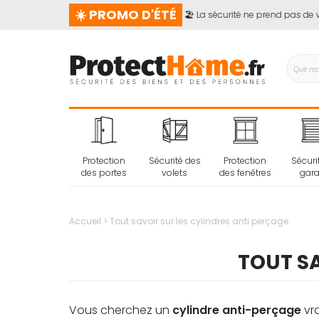
☀️ PROMO D'ÉTÉ
🏖️ La sécurité ne prend pas de vacan
Protection
Sécurité des
Protection
Sécuri
des portes
volets
des fenêtres
gar
Accueil
Tout savoir sur les cylindres anti perçage
TOUT SA
Vous cherchez un
cylindre anti-perçage
vra