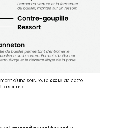
ement d'une serrure. Le
cœur
de cette
 la serrure.
contre-goupilles
qui bloquent ou