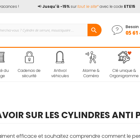
ces !
📢
Jusqu'à -15%
sur
tout le site*
avec le code
ETE15
Besoin 
05 61 
té du
Cadenas de
Antivol
Alarme &
Clé unique &
age
sécurité
véhicules
Caméra
Organigramme
VOIR SUR LES CYLINDRES ANTI
iment efficace et souhaitez comprendre comment le perç