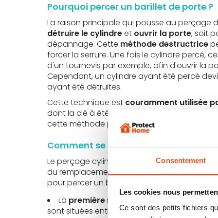
Pourquoi percer un barillet de porte ?
La raison principale qui pousse au perçage du
détruire le cylindre
et
ouvrir la porte
, soit 
dépannage. Cette
méthode destructrice
pe
forcer la serrure. Une fois le cylindre percé, c
d'un tournevis par exemple, afin d'ouvrir la p
Cependant, un cylindre ayant été percé dev
ayant été détruites.
Cette technique est
couramment utilisée par
dont la clé à été perdue. De nombreuses
per
cette méthode pour s'introduire dans une ma
Comment se fait le perçage d'un cylin
Le perçage cylindre serrure est un
processus
Consentement
du remplacement de nouveaux cylindres.
De
pour percer un barillet de porte :
Les cookies nous permettent
La
première méthode
consiste à
percer 
Ce sont des petits fichiers
sont situées entre le rotor et la partie fixe du