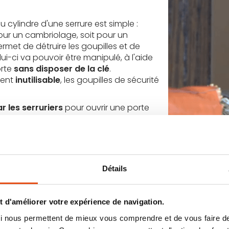
 cylindre d'une serrure est simple :
pour un cambriolage, soit pour un
rmet de détruire les goupilles et de
elui-ci va pouvoir être manipulé, à l'aide
orte
sans disposer de la clé
.
ient
inutilisable
, les goupilles de sécurité
 les serruriers
pour ouvrir une porte
sonnes malveillantes
utilisent aussi
ison afin de la cambrioler.
dre de porte ?
 technique
mais parfois nécessaire lors
Détails
ux principales méthodes
sont utilisées
 d'améliorer votre expérience de navigation.
horizontalement
au niveau des goupilles passives, qui blo
 qui nous permettent de mieux vous comprendre et de vous faire
 cylindre. En perçant juste en dessous de la partie rotative,