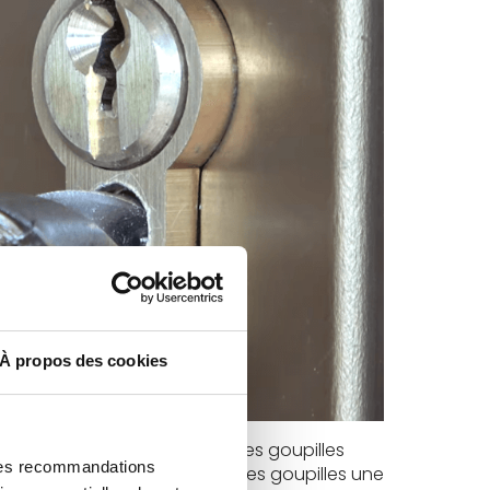
À propos des cookies
quent la rotation du rotor. Ces goupilles
 des recommandations
 on peut tenter de faire sortir les goupilles une