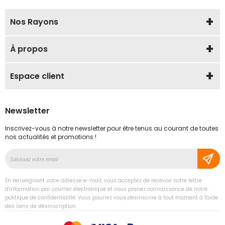
Nos Rayons
À propos
Espace client
Newsletter
Inscrivez-vous à notre newsletter pour être tenus au courant de toutes
nos actualités et promotions !
Inscription
à
notre
En renseignant votre adresse e-mail, vous acceptez de recevoir notre lettre
lettre
d'information par courrier électronique et vous prenez connaissance de notre
d’information
politique de confidentialité. Vous pourrez vous désinscrire à tout moment à l'aide
des liens de désinscription.
: