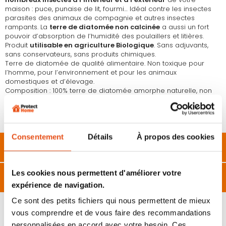
maison : puce, punaise de lit, fourmi… Idéal contre les insectes
parasites des animaux de compagnie et autres insectes
rampants. La
terre de diatomée non calcinée
a aussi un fort
pouvoir d’absorption de l’humidité des poulaillers et litières.
Produit
utilisable en agriculture Biologique
. Sans adjuvants,
sans conservateurs, sans produits chimiques.
Terre de diatomée de qualité alimentaire. Non toxique pour
l’homme, pour l’environnement et pour les animaux
domestiques et d’élevage.
Composition : 100% terre de diatomée amorphe naturelle, non
calcinée. Taux de silice 87%.
Format 300 grammes
. Existe aussi en version seau de 2kg.
Consentement
Détails
À propos des cookies
Description
Les cookies nous permettent d'améliorer votre
Caractéristiques
expérience de navigation.
Ce sont des petits fichiers qui nous permettent de mieux
vous comprendre et de vous faire des recommandations
personnalisées en accord avec votre besoin. Ces