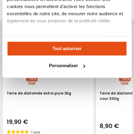
VOUS POURRIEZ ÉGALEMENT ÊTRE INTÉRESSÉ
cookies nous permettent d'activer les fonctions
PAR...
essentielles de notre site, de mesurer notre audience et
également de vous proposer de la publicité ciblée.
Les cookies vous permettent donc d'avoir une
expérience personnalisée sur notre site. Vous pouvez
Tout autoriser
changer votre choix à n'importe quel moment. Refuser
tous les cookies peut limiter certaines fonctionnalités.
Personnaliser
Terre de diatomée extra pure 2kg
Terre de diatomé
cour 300g
19,90 €
8,90 €
1
avis