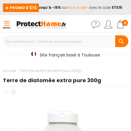
☀️ PROMO D'ÉTÉ
ances !
📢
Jusqu'à -15%
sur
tout le site*
avec le code
ETE15
Mon
0
MENU
Site français basé à Toulouse
Accueil
Terre de diatomée extra pure 300g
Terre de diatomée extra pure 300g
Ajouter
Ajouter
Passer
à
au
à
mes
comparateur
la
favoris
fin
de
la