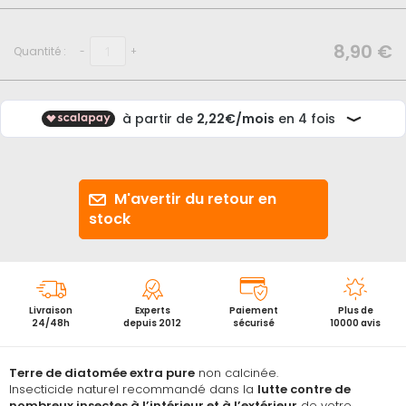
début
de
la
8,90 €
Quantité :
-
+
Galerie
d’images
M'avertir du retour en
stock
Livraison
Experts
Paiement
Plus de
24/48h
depuis 2012
sécurisé
10000 avis
Terre de diatomée extra pure
non calcinée.
Insecticide naturel recommandé dans la
lutte contre de
nombreux insectes à l’intérieur et à l’extérieur
de votre