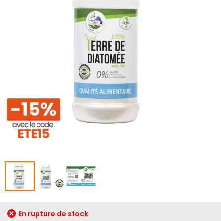
galerie
d’images
Passer
En rupture de stock
au