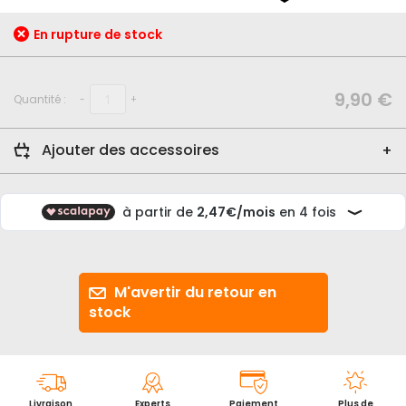
début
de
En rupture de stock
la
Galerie
d’images
9,90 €
Quantité :
-
+
Ajouter des accessoires
M'avertir du retour en
stock
Livraison
Experts
Paiement
Plus de