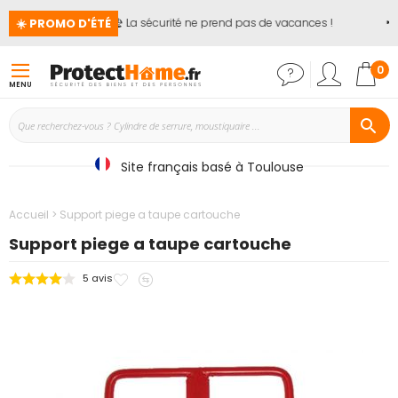
☀️ PROMO D'ÉTÉ
🏖️ La sécurité ne prend pas de vacances !
📢
Mon
0
MENU
Site français basé à Toulouse
Accueil
Support piege a taupe cartouche
Support piege a taupe cartouche
Ajouter
Ajouter
5
avis
Passer
à
au
à
mes
comparateur
la
favoris
fin
de
la