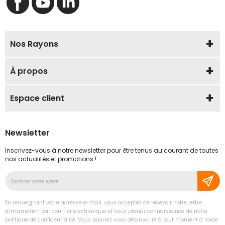
Nos Rayons
À propos
Espace client
Newsletter
Inscrivez-vous à notre newsletter pour être tenus au courant de toutes
nos actualités et promotions !
Inscription
à
notre
En renseignant votre adresse e-mail, vous acceptez de recevoir notre lettre
lettre
d'information par courrier électronique et vous prenez connaissance de notre
d’information
politique de confidentialité. Vous pourrez vous désinscrire à tout moment à l'aide