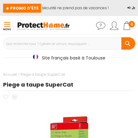
☀️ PROMO D'ÉTÉ
🏖️ La sécurité ne prend pas de vacances !
📢
Jus
Mon
0
MENU
Site français basé à Toulouse
Accueil
Piege a taupe SuperCat
Piege a taupe SuperCat
Ajouter
Ajouter
Passer
à
au
à
mes
comparateur
la
favoris
fin
de
la