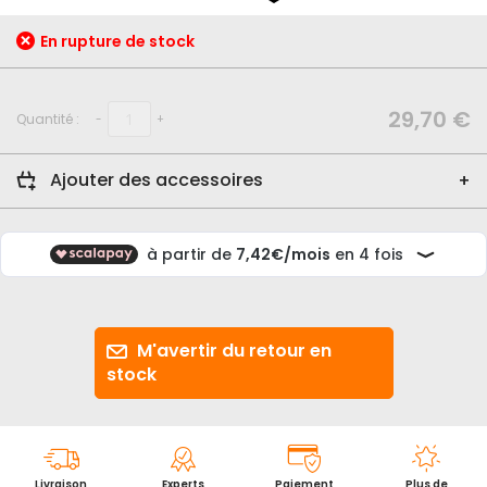
début
de
En rupture de stock
la
Galerie
d’images
29,70 €
Quantité :
-
+
Ajouter des accessoires
M'avertir du retour en
stock
Livraison
Experts
Paiement
Plus de