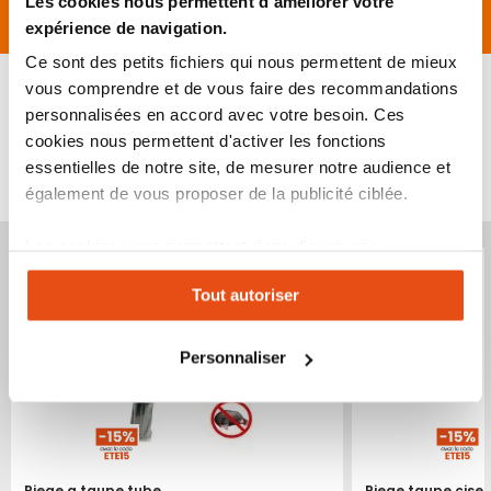
Les cookies nous permettent d'améliorer votre
Avis
expérience de navigation.
Ce sont des petits fichiers qui nous permettent de mieux
vous comprendre et de vous faire des recommandations
personnalisées en accord avec votre besoin. Ces
cookies nous permettent d'activer les fonctions
VOUS POURRIEZ ÉGALEMENT ÊTRE INTÉRESSÉ
essentielles de notre site, de mesurer notre audience et
PAR...
également de vous proposer de la publicité ciblée.
Produit épuisé
Produit épuisé
Les cookies vous permettent donc d'avoir une
expérience personnalisée sur notre site. Vous pouvez
Tout autoriser
changer votre choix à n'importe quel moment. Refuser
tous les cookies peut limiter certaines fonctionnalités.
Personnaliser
Piege a taupe tube
Piege taupe cise