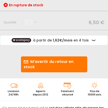
de
En rupture de stock
la
Galerie
d’images
6,50 €
Quantité :
-
+
M'avertir du retour en
stock
Livraison
Experts
Paiement
Plus de
24/48h
depuis 2012
sécurisé
10000 avis
Ce
piege taupe
tunnel est la
solution idéale afin de
pieger les