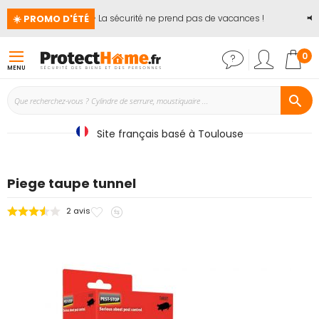
☀️ PROMO D'ÉTÉ
🏖️ La sécurité ne prend pas de vacances !
📢
J
Mon
0
MENU
Site français basé à Toulouse
Piege taupe tunnel
Ajouter
Ajouter
2
avis
Passer
à
au
à
mes
comparateur
la
favoris
fin
de
la
galerie