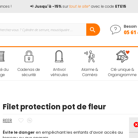
 !
📢
Jusqu'à -15%
sur
tout le site*
avec le code
ETE15
Besoin 
05 61 
té du
Cadenas de
Antivol
Alarme &
Clé unique &
age
sécurité
véhicules
Caméra
Organigramme
Filet protection pot de fleur
Ajouter
Ajouter
REER
à
au
Évite le danger
mes
comparateur
en empêchant les enfants d’avoir accès au
terreau ou aux engrais.