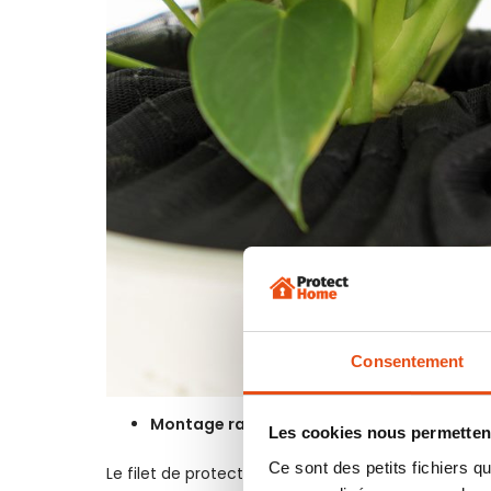
Consentement
Montage rapide, facile et utilisation prat
Les cookies nous permettent
Ce sont des petits fichiers
Le filet de protection peut être
facilement fixé
en