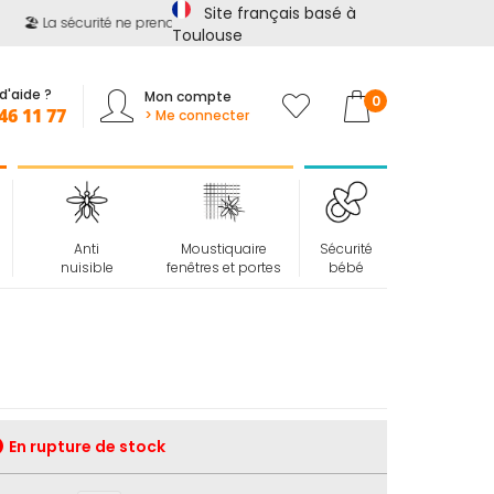
Site français basé à
🏖️ La sécurité ne prend pas de vacances !
📢
Jusqu'à -15%
sur
to
Toulouse
d'aide ?
Mon compte
Mon panier
0
46 11 77
> Me connecter
Anti
Moustiquaire
Sécurité
nuisible
fenêtres et portes
bébé
En rupture de stock