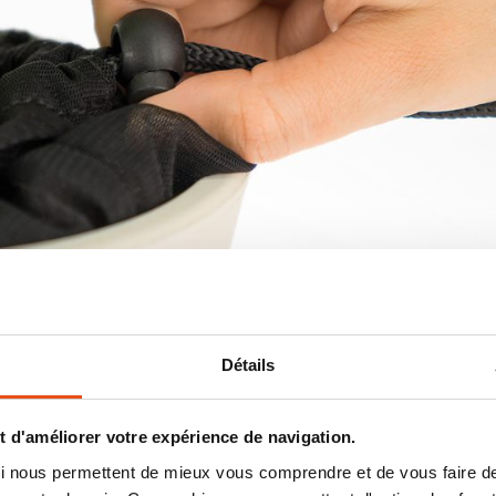
Détails
ique
 d'améliorer votre expérience de navigation.
 qui nous permettent de mieux vous comprendre et de vous faire
 deux étapes. Tout d’abord, il faut l’enfiler autour du pot, puis 