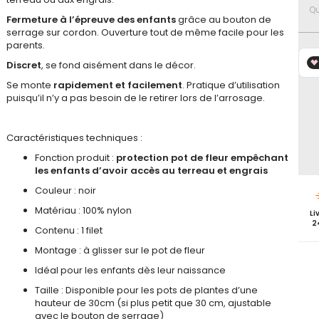
favoris
Qu
Fermeture à l’épreuve des enfants
grâce au bouton de
serrage sur cordon. Ouverture tout de même facile pour les
parents.
Discret
, se fond aisément dans le décor.
Se monte
rapidement et facilement
. Pratique d’utilisation
puisqu’il n’y a pas besoin de le retirer lors de l’arrosage.
Caractéristiques techniques :
Fonction produit :
protection pot de fleur empêchant
les enfants d’avoir accès au terreau et engrais
Couleur : noir
Matériau : 100% nylon
Li
2
Contenu : 1 filet
Montage : à glisser sur le pot de fleur
Idéal pour les enfants dès leur naissance
Taille : Disponible pour les pots de plantes d’une
hauteur de 30cm (si plus petit que 30 cm, ajustable
avec le bouton de serrage)