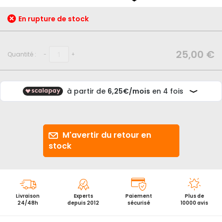
début
de
En rupture de stock
la
Galerie
d’images
25,00 €
Quantité :
-
+
M'avertir du retour en
stock
Livraison
Experts
Paiement
Plus de
24/48h
depuis 2012
sécurisé
10000 avis