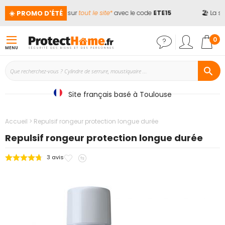
☀️ PROMO D'ÉTÉ
📢
Jusqu'à -15%
sur
tout le site*
avec le code
ETE15
🏖️ La s
Mon
0
MENU
Site français basé à Toulouse
Accueil
Repulsif rongeur protection longue durée
Repulsif rongeur protection longue durée
Ajouter
Ajouter
3
avis
Passer
à
au
à
mes
comparateur
la
favoris
fin
de
la