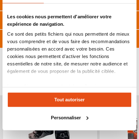
Description
Les cookies nous permettent d'améliorer votre
Caractéristiques
expérience de navigation.
Ce sont des petits fichiers qui nous permettent de mieux
Avis
vous comprendre et de vous faire des recommandations
personnalisées en accord avec votre besoin. Ces
cookies nous permettent d'activer les fonctions
essentielles de notre site, de mesurer notre audience et
également de vous proposer de la publicité ciblée.
VOUS POURRIEZ ÉGALEMENT ÊTRE INTÉRESSÉ
PAR...
Les cookies vous permettent donc d'avoir une
expérience personnalisée sur notre site. Vous pouvez
Tout autoriser
Produit épuisé
Produit épuisé
changer votre choix à n'importe quel moment. Refuser
tous les cookies peut limiter certaines fonctionnalités.
Personnaliser