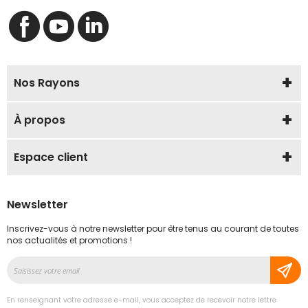
Nos Rayons
À propos
Espace client
Newsletter
Inscrivez-vous à notre newsletter pour être tenus au courant de toutes
nos actualités et promotions !
Inscription
à
notre
En renseignant votre adresse e-mail, vous acceptez de recevoir notre lettre