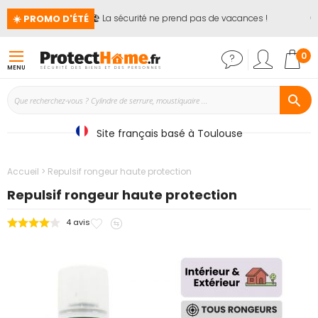
☀️ PROMO D'ÉTÉ
🏖️ La sécurité ne prend pas de vacances !
📢
Mon
0
MENU
Site français basé à Toulouse
Accueil
Repulsif rongeur haute protection
Repulsif rongeur haute protection
Ajouter
Ajouter
4
avis
Passer
à
au
à
mes
comparateur
la
favoris
fin
de
la