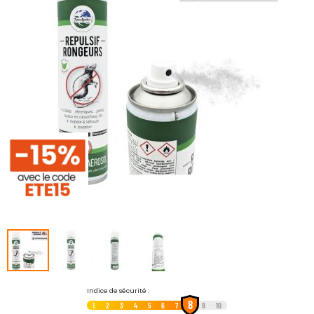
galerie
d’images
Passer
Indice de sécurité :
8
au
1
2
3
4
5
6
7
9
10