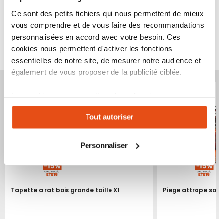
Ce sont des petits fichiers qui nous permettent de mieux
vous comprendre et de vous faire des recommandations
personnalisées en accord avec votre besoin. Ces
VOUS POURRIEZ ÉGALEMENT ÊTRE INTÉRESSÉ
cookies nous permettent d'activer les fonctions
PAR...
essentielles de notre site, de mesurer notre audience et
également de vous proposer de la publicité ciblée.
Produit épuisé
Produit épuisé
Les cookies vous permettent donc d'avoir une
expérience personnalisée sur notre site. Vous pouvez
Tout autoriser
changer votre choix à n'importe quel moment. Refuser
tous les cookies peut limiter certaines fonctionnalités.
Personnaliser
Tapette a rat bois grande taille X1
Piege attrape sou