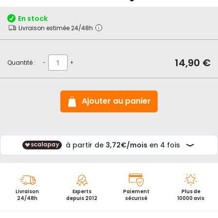
début
de
En stock
la
Livraison estimée 24/48h
Galerie
d’images
14,90 €
Quantité :
-
+
Ajouter au panier
Livraison
Experts
Paiement
Plus de
24/48h
depuis 2012
sécurisé
10000 avis