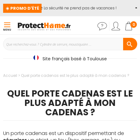
☀️ PROMO D'ÉTÉ
🏖️ La sécurité ne prend pas de vacances !
📢
Ju
Mon
0
MENU
Site français basé à Toulouse
Accueil
Quel porte cadenas est le plus adapté à mon cadenas ?
QUEL PORTE CADENAS EST LE
PLUS ADAPTÉ À MON
CADENAS ?
Un porte cadenas est un dispositif permettant de