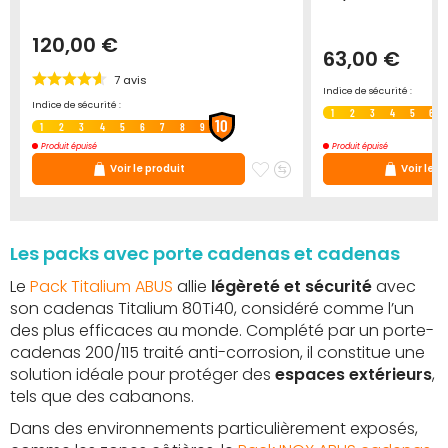
120,00 €
63,00 €
7
avis
Indice de sécurité :
Indice de sécurité :
1
2
3
4
5
6
10
1
2
3
4
5
6
7
8
9
Produit épuisé
Produit épuisé
uter
Ajouter
Ajouter
Ajouter
Voir le produit
Voir le p
au
à
au
s
comparateur
mes
comparateur
oris
favoris
Les packs avec porte cadenas et cadenas
Le
Pack Titalium ABUS
allie
légèreté et sécurité
avec
son cadenas Titalium 80Ti40, considéré comme l’un
des plus efficaces au monde. Complété par un porte-
cadenas 200/115 traité anti-corrosion, il constitue une
solution idéale pour protéger des
espaces extérieurs
,
tels que des cabanons.
Dans des environnements particulièrement exposés,