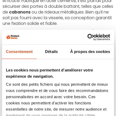
efficace. Fabriqué en acier cémenté, il est parfait pour
sécuriser des portes à double battant, telles que celles
de
cabanons
ou de rideaux métalliques. Bien qu’il ne
soit pas fourni avec la visserie, sa conception garantit
une fixation solide et fiable.
Le
Porte cadenas Abus haute protection 125/150
mise
sur des caractéristiques
anti-coupe boulons, anti-
scie et anti-perçage
. C’est un produit avec un
excellent rapport qualité/prix pour une sécurité de 9/10.
Consentement
Détails
À propos des cookies
Renforcé, c’est un excellent compromis. Avec un œillet
de 15 mm pouvant accueillir des cadenas jusqu’à 13
mm, il s’adapte parfaitement à des besoins de
Les cookies nous permettent d'améliorer votre
sécurité exigeants comme pour des
garages ou
expérience de navigation.
cabanons
.
Ce sont des petits fichiers qui nous permettent de mieux
vous comprendre et de vous faire des recommandations
personnalisées en accord avec votre besoin. Ces
cookies nous permettent d'activer les fonctions
essentielles de notre site, de mesurer notre audience et
également de vous proposer de la publicité ciblée.