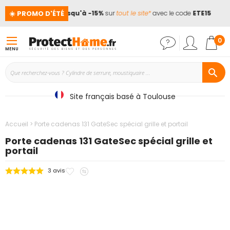
☀️ PROMO D'ÉTÉ
nces !
📢
Jusqu'à -15%
sur
tout le site*
avec le code
ETE15
Mon
0
MENU
Site français basé à Toulouse
Accueil
Porte cadenas 131 GateSec spécial grille et portail
Porte cadenas 131 GateSec spécial grille et
portail
Ajouter
Ajouter
3
avis
Passer
à
au
à
mes
comparateur
la
favoris
fin
de