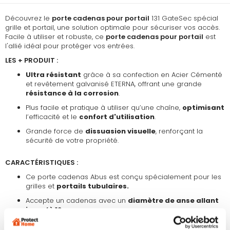
Découvrez le
porte cadenas pour portail
131 GateSec spécial
grille et portail, une solution optimale pour sécuriser vos accès.
Facile à utiliser et robuste, ce
porte cadenas pour portail
est
l'allié idéal pour protéger vos entrées.
LES + PRODUIT :
Ultra résistant
grâce à sa confection en Acier Cémenté
et revêtement galvanisé ETERNA, offrant une grande
résistance à la corrosion
.
Plus facile et pratique à utiliser qu’une chaîne,
optimisant
l’efficacité et le
confort d'utilisation
.
Grande force de
dissuasion visuelle
, renforçant la
sécurité de votre propriété.
CARACTÉRISTIQUES :
Ce porte cadenas Abus est conçu spécialement pour les
grilles et
portails tubulaires.
Accepte un cadenas avec un
diamètre de anse allant
jusqu’à 12mm
Ce porte cadenas peut être installé sur des barrières ou