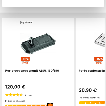
VOUS POURRIEZ ÉGALEMENT ÊTRE INTÉRESSÉ
PAR...
Produit épuisé
Porte cadenas granit ABUS 130/180
Porte cadenas Ino
120,00 €
20,90 €
7
avis
Indice de sécurité :
Indice de sécurité :
1
2
3
4
5
6
10