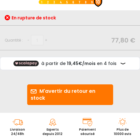
10
au
1
2
3
4
5
6
7
8
9
début
de
En rupture de stock
la
Galerie
d’images
77,80 €
Quantité :
-
+
M'avertir du retour en
stock
Livraison
Experts
Paiement
Plus de
24/48h
depuis 2012
sécurisé
10000 avis