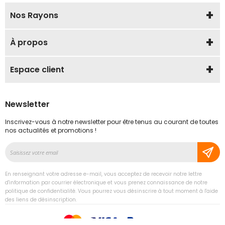
Nos Rayons
À propos
Espace client
Newsletter
Inscrivez-vous à notre newsletter pour être tenus au courant de toutes
nos actualités et promotions !
Inscription
à
notre
En renseignant votre adresse e-mail, vous acceptez de recevoir notre lettre
lettre
d'information par courrier électronique et vous prenez connaissance de notre
d’information
politique de confidentialité. Vous pourrez vous désinscrire à tout moment à l'aide
des liens de désinscription.
: