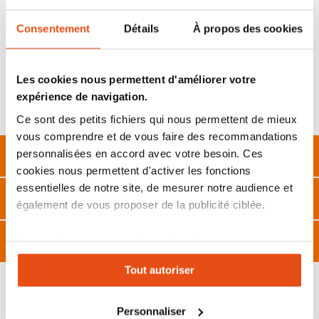
des portails qui ont des montants ronds, avec un diamètre
pouvant aller jusqu'à
50 millimètres.
Consentement
Détails
À propos des cookies
Parfait également pour les clôtures de
chantier
, des
barrières mobiles, des
portails de jardin à profil rond
,
etc.
Les cookies nous permettent d'améliorer votre
Livré sans cadenas, nous vous recommandons de l’associer avec
expérience de navigation.
le
cadenas abus haute sécurité diskus 20 mm
(indice de sécurité
: 9/10)
Ce sont des petits fichiers qui nous permettent de mieux
vous comprendre et de vous faire des recommandations
Description
personnalisées en accord avec votre besoin. Ces
cookies nous permettent d'activer les fonctions
essentielles de notre site, de mesurer notre audience et
Caractéristiques
également de vous proposer de la publicité ciblée.
Avis
Les cookies vous permettent donc d'avoir une
expérience personnalisée sur notre site. Vous pouvez
Tout autoriser
changer votre choix à n'importe quel moment. Refuser
tous les cookies peut limiter certaines fonctionnalités.
Personnaliser