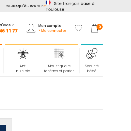
Site français basé à
📢
Jusqu'à -15%
sur
tout le site*
avec le code
ETE15
Toulouse
d'aide ?
Mon compte
Mon panier
0
46 11 77
> Me connecter
Anti
Moustiquaire
Sécurité
nuisible
fenêtres et portes
bébé