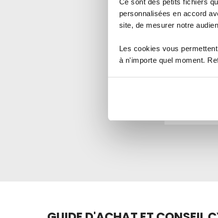
Ce sont des petits fichiers
personnalisées en accord ave
Reproduction 
site, de mesurer notre audien
de serrure A
Les cookies vous permettent 
81,25 €
à n'importe quel moment. Refu
Indice de sécurité :
1
2
3
4
5
Ajouter a
GUIDE D'ACHAT ET CONSEIL C