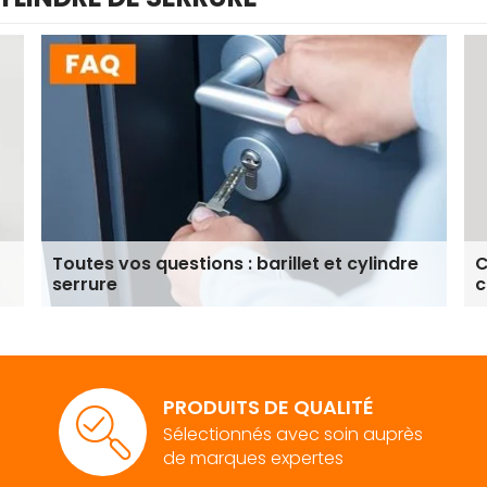
Toutes vos questions : barillet et cylindre
C
serrure
c
PRODUITS DE QUALITÉ
Sélectionnés avec soin auprès
de marques expertes