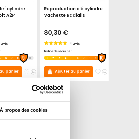
lef cylindre
Reproduction clé cylindre
olt A2P
Vachette Radialis
80,30 €
avis
4
avis
:
Indice de sécurité :
9
10
5
6
7
8
10
1
2
3
4
5
6
7
8
9
Ajouter
Ajouter
Ajouter
Ajouter
 au panier
Ajouter au panier
à
au
à
au
mes
comparateur
mes
comparateur
favoris
favoris
À propos des cookies