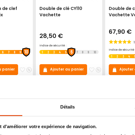
 de clef
Double de clé CY110
Double de c
ix
Vachette
Vachette V
67,90 €
28,50 €
1
Indice de sécurité :
Indice de sécurité 
10
6
6
7
8
9
1
2
3
4
5
7
8
9
10
1
2
3
4
Ajouter
Ajouter
Ajouter
Ajouter
u panier
Ajouter au panier
Ajouter
à
au
à
au
mes
comparateur
mes
comparateur
favoris
favoris
Détails
 d'améliorer votre expérience de navigation.