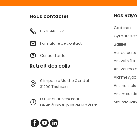
Nos Ray
Nous contacter
Cadenas
05 61 46 11 77
Cylindre ser
Formulaire de contact
Barillet
Verrou porte
Centre d'aide
Antivol vélo
Retrait des colis
Antivol mot
Alarme Ajax
6 impasse Marthe Condat
Anti nuisible
31200 Toulouse
Anti mousti
Du lundi au vendredi :
Moustiquair
De 9h à 12h30 puis de 14h à 17h