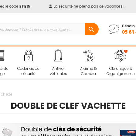
 le code
ETE15
🏖️ La sécurité ne prend pas de vacances !
Besoin 
05 61 
té du
Cadenas de
Antivol
Alarme &
Clé unique &
age
sécurité
véhicules
Caméra
Organigramme
achette
DOUBLE DE CLEF VACHETTE