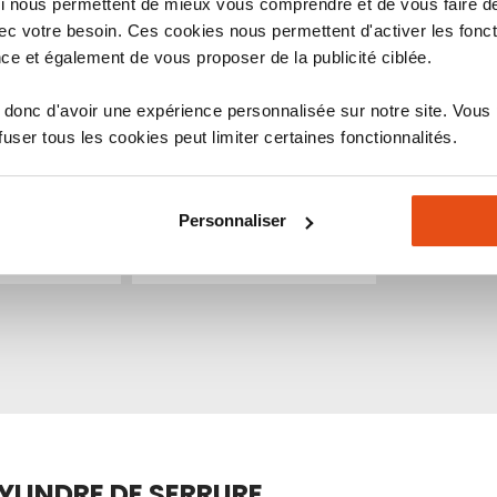
 qui nous permettent de mieux vous comprendre et de vous faire
c votre besoin. Ces cookies nous permettent d'activer les fonct
clef cylindre
Reproduction de clef
ce et également de vous proposer de la publicité ciblée.
xi’home A2P
Vachette Radial R
donc d'avoir une expérience personnalisée sur notre site. Vous
80,30 €
ser tous les cookies peut limiter certaines fonctionnalités.
Indice de sécurité :
10
10
6
7
8
9
1
2
3
4
5
6
7
8
9
Personnaliser
Ajouter
Ajouter
Ajouter
Ajouter
u panier
Ajouter au panier
à
au
à
au
mes
comparateur
mes
comparateur
favoris
favoris
YLINDRE DE SERRURE