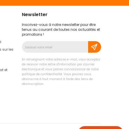
Newsletter
Inscrivez-vous à notre newsletter pour être
tenus au courant de toutes nos actualités et
promotions !
s
Inscription
à
 sur les
notre
lettre
En renseignant votre adresse e-mail, vous acceptez
d’information
de recevoir notre lettre d'information par courrier
:
électronique et vous prenez connaissance de notre
t et
politique de confidentialité. Vous pourrez vous
désinscrire à tout moment à l'aide des liens de
désinscription.