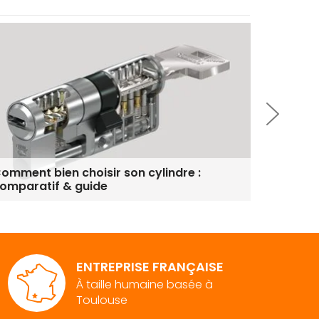
omment bien choisir son cylindre :
Cylindre
omparatif & guide
ENTREPRISE FRANÇAISE
À taille humaine basée à
Toulouse