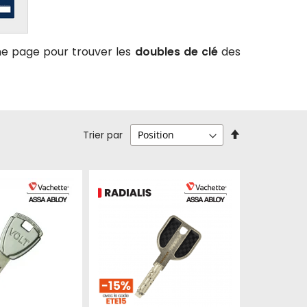
ne page pour trouver les
doubles de clé
des
Par
Trier par
ordre
décroissant