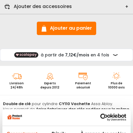
Ajouter des accessoires
Ajouter au panier
Livraison
Experts
Paiement
Plus de
24/48h
depuis 2012
sécurisé
10000 avis
Double de clé
pour cylindre
CY110 Vachette
Assa Abloy.
Vous permet de
faire fabriquer des clés codées sous le même
numéro
que les clés que vous avez déjà en votre possession.
Reproduction officielle
dans l’usine Vachette au meilleur prix.
Ajoutez simplement une photo de votre carte de propriétaire
personnelle ainsi qu’une photo de votre clé en laissant bien