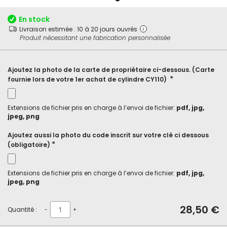
début
de
En stock
la
Livraison estimée : 10 à 20 jours ouvrés
Galerie
Produit nécessitant une fabrication personnalisée
d’images
Ajoutez la photo de la carte de propriétaire ci-dessous. (Carte
fournie lors de votre 1er achat de cylindre CY110)
Extensions de fichier pris en charge à l’envoi de fichier:
pdf, jpg,
jpeg, png
Ajoutez aussi la photo du code inscrit sur votre clé ci dessous
(obligatoire)
Extensions de fichier pris en charge à l’envoi de fichier:
pdf, jpg,
jpeg, png
28,50 €
Quantité :
-
+