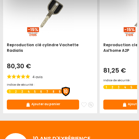
Reproduction clé cylindre Vachette
Reproduction clef
Radialis
Axi’home A2P
80,30 €
81,25 €
4
avis
Indice de sécurité :
Indice de sécurité :
1
2
3
4
5
6
10
1
2
3
4
5
6
7
8
9
ter
jouter
Ajouter
Ajouter
Ajouter au panier
Ajoute
u
à
au
omparateur
mes
comparateur
ris
favoris
10 ANS D'EXPÉRIENCE