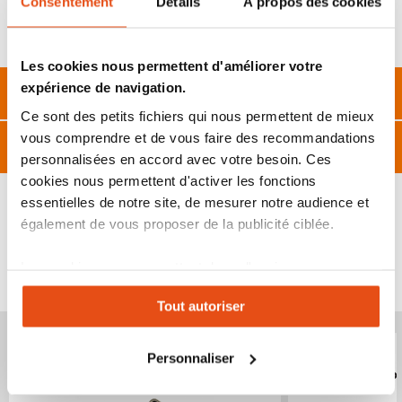
Consentement
Détails
À propos des cookies
apparaitre le code visible.
Livraison estimée : 10 à 20 jours ouvrés
Les cookies nous permettent d'améliorer votre
expérience de navigation.
Description
Ce sont des petits fichiers qui nous permettent de mieux
vous comprendre et de vous faire des recommandations
Caractéristiques
personnalisées en accord avec votre besoin. Ces
cookies nous permettent d'activer les fonctions
essentielles de notre site, de mesurer notre audience et
également de vous proposer de la publicité ciblée.
VOUS POURRIEZ ÉGALEMENT ÊTRE INTÉRESSÉ
Les cookies vous permettent donc d'avoir une
PAR...
expérience personnalisée sur notre site. Vous pouvez
Tout autoriser
changer votre choix à n'importe quel moment. Refuser
tous les cookies peut limiter certaines fonctionnalités.
Personnaliser