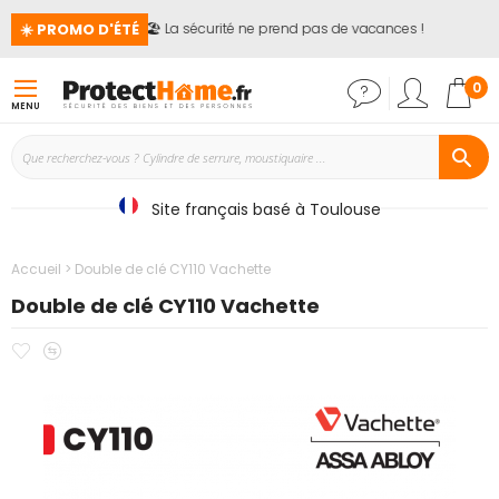
☀️ PROMO D'ÉTÉ
🏖️ La sécurité ne prend pas de vacances !

Mon
0
MENU
Site français basé à Toulouse
Accueil
Double de clé CY110 Vachette
Double de clé CY110 Vachette
Ajouter
Ajouter
Passer
à
au
à
mes
comparateur
la
favoris
fin
de
la