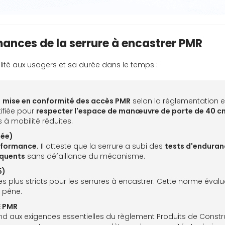
mances de la serrure à encastrer PMR
ilité aux usagers et sa durée dans le temps :
a
mise en conformité des accès PMR
selon la réglementation e
ifiée pour
respecter l'espace de manœuvre de porte de 40 c
à mobilité réduites.
lée)
rformance.
Il atteste que la serrure a subi des
tests d'enduran
équents
sans défaillance du mécanisme.
5)
es plus stricts pour les serrures à encastrer. Cette norme évalue 
 pêne.
E PMR
d aux exigences essentielles du règlement Produits de Construct