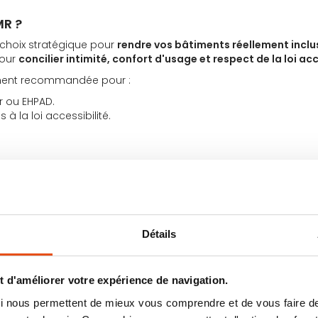
MR ?
e choix stratégique pour
rendre vos bâtiments réellement inclu
pour
concilier intimité, confort d'usage et respect de la loi acc
rement recommandée pour :
er ou EHPAD.
à la loi accessibilité.
R permet non seulement de
préserver votre intimité
, mais aussi
 d'accessibilité.
Détails
 d'améliorer votre expérience de navigation.
 qui nous permettent de mieux vous comprendre et de vous faire