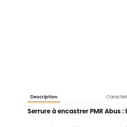
d’images
Description
Caractéri
Serrure à encastrer PMR Abus :