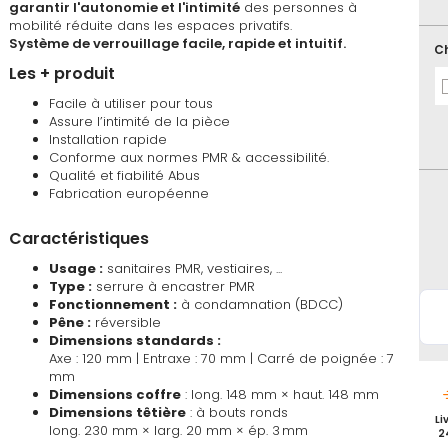
garantir l'autonomie et l'intimité
des personnes à
favoris
mobilité réduite dans les espaces privatifs.
Système de verrouillage facile, rapide et intuitif.
Ch
Les + produit
Facile à utiliser pour tous
En
Assure l’intimité de la pièce
sto
Serr
Installation rapide
à
Conforme aux normes PMR & accessibilité.
con
Qualité et fiabilité Abus
mobi
Fabrication européenne
rédu
Abu
SE
Caractéristiques
PMR
-
Usage :
sanitaires PMR, vestiaires, ...
Axe
Type :
serrure à encastrer PMR
120
Fonctionnement :
à condamnation (BDCC)
Pêne :
réversible
Dimensions standards :
Axe : 120 mm | Entraxe : 70 mm | Carré de poignée : 7
mm
Dimensions coffre
: long. 148 mm × haut. 148 mm
Dimensions têtière
: à bouts ronds
Li
long. 230 mm × larg. 20 mm × ép. 3 mm
2