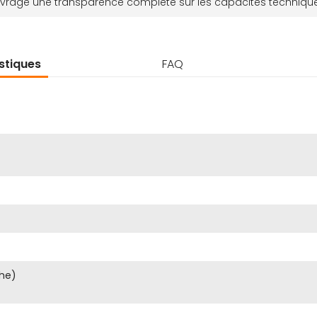
vrage une transparence complète sur les capacités techniques
stiques
FAQ
che)