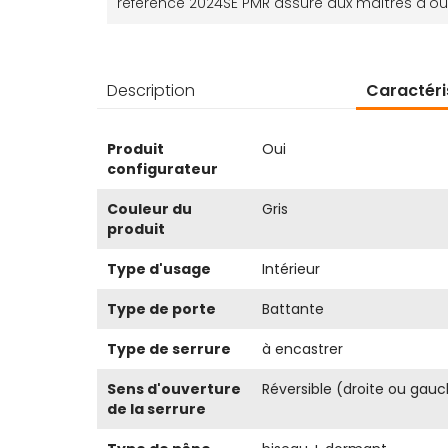
référence 2024SE PMR assure aux maîtres d'ou
Description
Caractéri
Plus
Produit
Oui
d’information
configurateur
Couleur du
Gris
produit
Type d'usage
Intérieur
Type de porte
Battante
Type de serrure
à encastrer
Sens d'ouverture
Réversible (droite ou gau
de la serrure