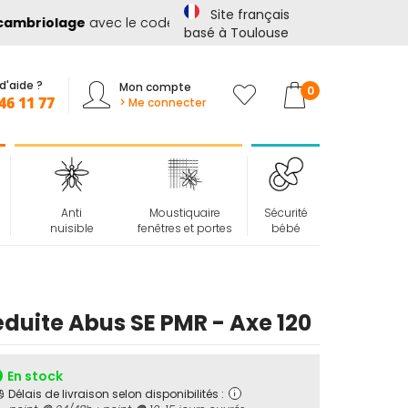
Site français
mbriolage
avec le code
SECURITE10
basé à Toulouse
d'aide ?
Mon compte
Mon panier
0
46 11 77
> Me connecter
Anti
Moustiquaire
Sécurité
nuisible
fenêtres et portes
bébé
duite Abus SE PMR - Axe 120
En stock
Délais de livraison selon disponibilités :