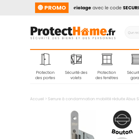
🔴 PROMO
10%
sur les
produits anti cambriolage
avec le code
SECURITE1
Protection
Sécurité des
Protection
Sécuri
des portes
volets
des fenêtres
gar
Accueil
Serrure à condamnation mobilité réduite Abus S
Passer
à
la
fin
de