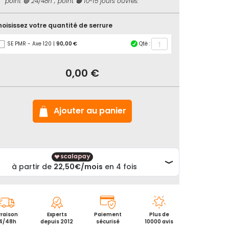
point 🟢 24/48h ; point 🟠 10-15 jours ouvrés.
oisissez votre quantité de serrure
SE PMR - Axe 120 |
90,00 €
Qté :
ck
ure
0,00 €
damnation
lité
ite
s
Ajouter au panier
vraison
Experts
Paiement
Plus de
4/48h
depuis 2012
sécurisé
10000 avis