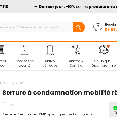
0
➡️
Dernier jour : -10%
sur les
produits anti ca
Besoin 
05 61 
té du
Cadenas de
Antivol
Alarme &
Clé unique &
age
sécurité
véhicules
Caméra
Organigramme
E PMR - Axe 120
Serrure à condamnation mobilité ré
Ajouter
Ajouter
à
au
Serrure à encastrer PMR
mes
comparateur
spécifiquement conçue pour