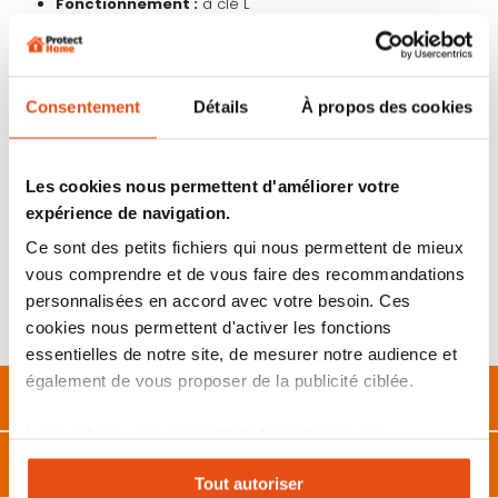
Fonctionnement :
à clé L
Pêne :
magnétique et réversible.
Dimensions standard :
Axe : 40 mm | Entraxe : 70 mm | Carré de poignée : 7 mm
Dimensions coffre :
longueur : 130 mm x largeur : 61 mm x épaisseur : 10 mm
Consentement
Détails
À propos des cookies
Dimensions têtière :
long. 230 mm × larg. 20 mm × ép. 2 mm
Couleur :
inox (têtière à bouts ronds).
Norme :
conforme à la norme européenne EN 12209.
Les cookies nous permettent d'améliorer votre
Fabrication européenne.
expérience de navigation.
Livré avec gâche en inox et réceptacle magnétique
Ce sont des petits fichiers qui nous permettent de mieux
Autres versions :
vous comprendre et de vous faire des recommandations
personnalisées en accord avec votre besoin. Ces
Bouton :
serrure Abus MAGN à condamnation
Sans verrouillage
:
serrure magnétique bec-de-cane
cookies nous permettent d'activer les fonctions
essentielles de notre site, de mesurer notre audience et
également de vous proposer de la publicité ciblée.
Description
Les cookies vous permettent donc d'avoir une
Caractéristiques
expérience personnalisée sur notre site. Vous pouvez
Tout autoriser
changer votre choix à n'importe quel moment. Refuser