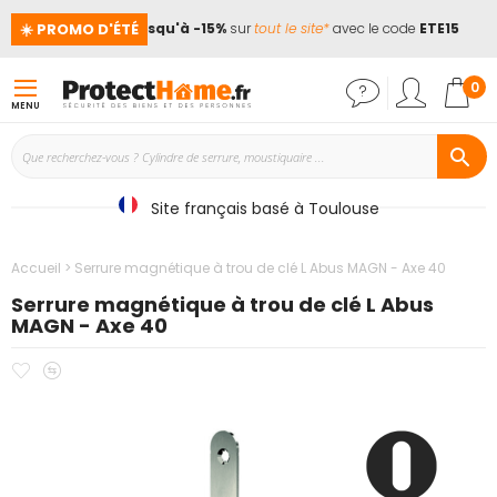
☀️ PROMO D'ÉTÉ
nces !
📢
Jusqu'à -15%
sur
tout le site*
avec le code
ETE15
Mon
0
MENU
Site français basé à Toulouse
Accueil
Serrure magnétique à trou de clé L Abus MAGN - Axe 40
Serrure magnétique à trou de clé L Abus
MAGN - Axe 40
Ajouter
Ajouter
Passer
à
au
à
mes
comparateur
la
favoris
fin
de