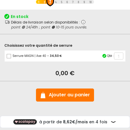
3
au
1
2
4
5
6
7
8
9
10
début
de
En stock
la
Délais de livraison selon disponibilités :
Galerie
point 🟢 24/48h ; point 🟠 10-15 jours ouvrés.
d’images
Choisissez votre quantité de serrure
Serrure MAGN | Axe 40 –
34,50 €
Qté :
En
stock
Serrure
0,00 €
magnétique
à
trou
de
clé
Ajouter au panier
L
Abus
MAGN
-
Axe
40