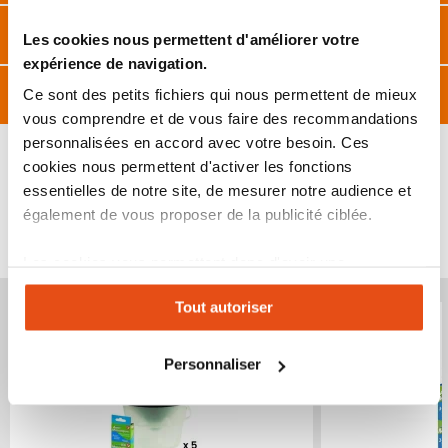
Caractéristiques
Les cookies nous permettent d'améliorer votre
expérience de navigation.
Avis
Ce sont des petits fichiers qui nous permettent de mieux
vous comprendre et de vous faire des recommandations
personnalisées en accord avec votre besoin. Ces
cookies nous permettent d'activer les fonctions
essentielles de notre site, de mesurer notre audience et
également de vous proposer de la publicité ciblée.
VOUS POURRIEZ ÉGALEMENT ÊTRE INTÉRESSÉ
PAR...
Les cookies vous permettent donc d'avoir une
expérience personnalisée sur notre site. Vous pouvez
Produit épuisé
Produit épuisé
Tout autoriser
changer votre choix à n'importe quel moment. Refuser
tous les cookies peut limiter certaines fonctionnalités.
Personnaliser