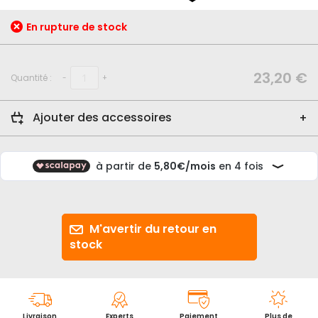
début
de
En rupture de stock
la
Galerie
d’images
23,20 €
Quantité :
-
+
Ajouter des accessoires
M'avertir du retour en
stock
Livraison
Experts
Paiement
Plus de