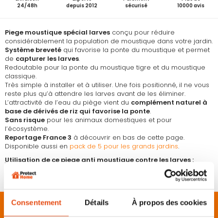
24/48h
depuis 2012
sécurisé
10000 avis
Piege moustique spécial larves
conçu pour réduire
considérablement la population de moustique dans votre jardin.
Système breveté
qui favorise la ponte du moustique et permet
de
capturer les larves
.
Redoutable pour la ponte du moustique tigre et du moustique
classique.
Très simple à installer et à utiliser. Une fois positionné, il ne vous
reste plus qu’à attendre les larves avant de les éliminer.
L’attractivité de l’eau du piège vient du
complément naturel à
base de dérivés de riz qui favorise la ponte
.
Sans risque
pour les animaux domestiques et pour
l’écosystème.
Reportage France 3
à découvrir en bas de cette page.
Disponible aussi en
pack de 5 pour les grands jardins
.
Utilisation de ce piege anti moustique contre les larves :
Utilisez ce piège pour exploiter efficacement le cycle biologique
du moustique tigre et l’éliminer avant qu’il ne devienne adulte.
Consentement
Détails
À propos des cookies
Description