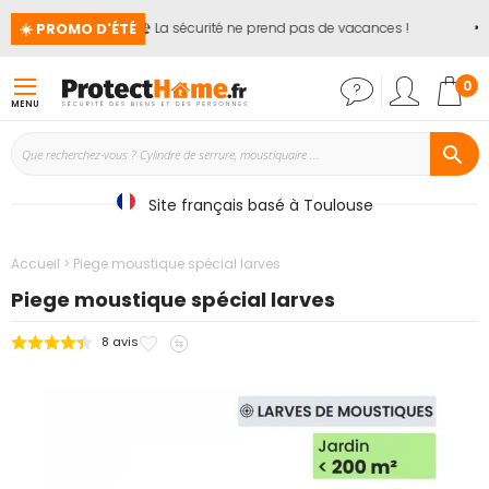
☀️ PROMO D'ÉTÉ
🏖️ La sécurité ne prend pas de vacances !
📢
Mon
0
MENU
Site français basé à Toulouse
Accueil
Piege moustique spécial larves
Piege moustique spécial larves
Ajouter
Ajouter
8
avis
Passer
à
au
à
mes
comparateur
la
favoris
fin
de
la