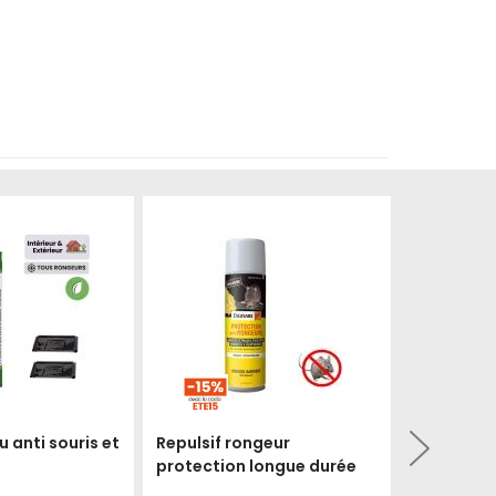
Produit épuisé
Produit épuisé
u anti souris et
Repulsif rongeur
Kit comple
protection longue durée
souris Boi
appâts