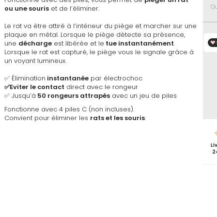
favoris
Qu
ou une souris
et de l’éliminer.
Le rat va être attiré à l’intérieur du piège et marcher sur une
plaque en métal. Lorsque le piège détecte sa présence,
une
décharge
est libérée et le
tue instantanément
.
Lorsque le rat est capturé, le piège vous le signale grâce à
un voyant lumineux.
✅ Élimination
instantanée
par électrochoc
✅Eviter le contact
direct avec le rongeur
✅ Jusqu’à
50 rongeurs attrapés
avec un jeu de piles
Fonctionne avec 4 piles C (non incluses).
Convient pour éliminer les
rats et les souris
.
Li
2