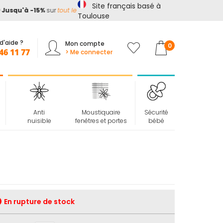
Site français basé à
squ'à -15%
sur
tout le site*
avec le code
ETE15
Toulouse
d'aide ?
Mon compte
Mon panier
0
46 11 77
> Me connecter
Anti
Moustiquaire
Sécurité
nuisible
fenêtres et portes
bébé
En rupture de stock