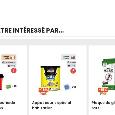
RE INTÉRESSÉ PAR...
Produit épuisé
souricide
Appat souris spécial
Plaque de gl
es
habitation
rats