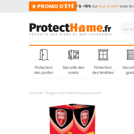
☀️ PROMO D'ÉTÉ
end pas de vacances !
📢
Jusqu'à -15%
sur
tout le site*
avec le co
Protection
Sécurité des
Protection
Sécuri
des portes
volets
des fenêtres
gar
Accueil
Piege a rat electrique puissant
Passer
à
la
fin
de
la