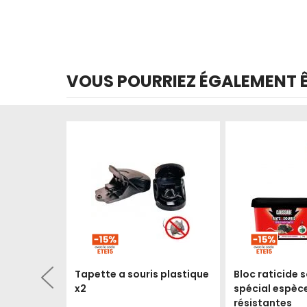
VOUS POURRIEZ ÉGALEMENT ÊT
Produit épuisé
Produit épuisé
t
Tapette a souris plastique
Bloc raticide 
x2
spécial espèc
résistantes