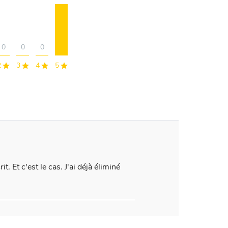
0
0
0
2
3
4
5
t. Et c'est le cas. J'ai déjà éliminé