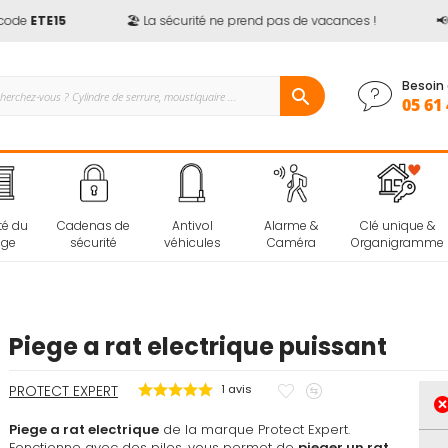
de
ETE15
🏖️ La sécurité ne prend pas de vacances !
📢
Ju
Besoin 
05 61 
té du
Cadenas de
Antivol
Alarme &
Clé unique &
age
sécurité
véhicules
Caméra
Organigramme
Piege a rat electrique puissant
Ajouter
Ajouter
PROTECT EXPERT
1
avis
à
au
Piege a rat electrique
de la marque Protect Expert.
mes
comparateur
Fonctionne avec des piles, vous permet de
pieger un rat