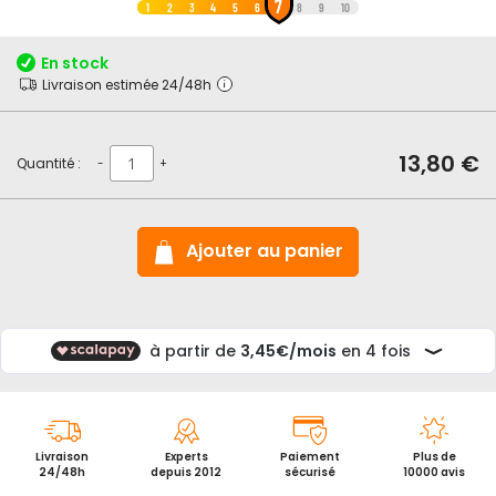
7
au
1
2
3
4
5
6
8
9
10
début
de
En stock
la
Livraison estimée 24/48h
Galerie
d’images
13,80 €
Quantité :
-
+
Ajouter au panier
Livraison
Experts
Paiement
Plus de
24/48h
depuis 2012
sécurisé
10000 avis