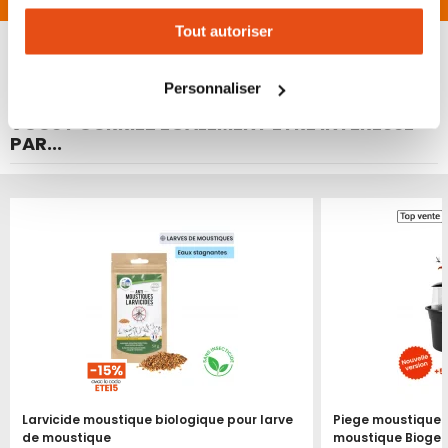
expérience personnalisée sur notre site. Vous pouvez
Tout autoriser
changer votre choix à n'importe quel moment. Refuser
tous les cookies peut limiter certaines fonctionnalités.
Personnaliser
VOUS POURRIEZ ÉGALEMENT ÊTRE INTÉRESSÉ
PAR...
Produit épuisé
Larvicide moustique biologique pour larve
Piege moustique t
de moustique
moustique Biogen