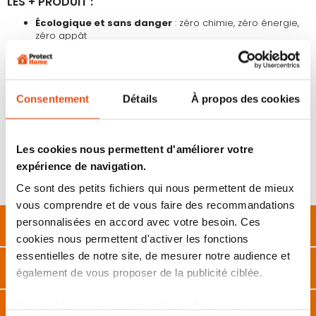
LES + PRODUIT :
Écologique et sans danger
: zéro chimie, zéro énergie,
zéro appât
Ultra efficace
: élimine jusqu’à 97% des larves de
moustiques en moins de 48h
Durable et réutilisable
: fabriqué à partir de matières
100% recyclées et recyclables
Consentement
Détails
À propos des cookies
UNE PROTECTION LONGUE DURÉE :
Ce piège ne nécessite
aucun entretien
et reste
efficace
Les cookies nous permettent d'améliorer votre
saison après saison
pour protéger vos plantes et votre espace
de vie des moustiques.
expérience de navigation.
Fabriqué en
France
Ce sont des petits fichiers qui nous permettent de mieux
vous comprendre et de vous faire des recommandations
Description
personnalisées en accord avec votre besoin. Ces
cookies nous permettent d'activer les fonctions
essentielles de notre site, de mesurer notre audience et
Caractéristiques
également de vous proposer de la publicité ciblée.
FAQ
Les cookies vous permettent donc d'avoir une