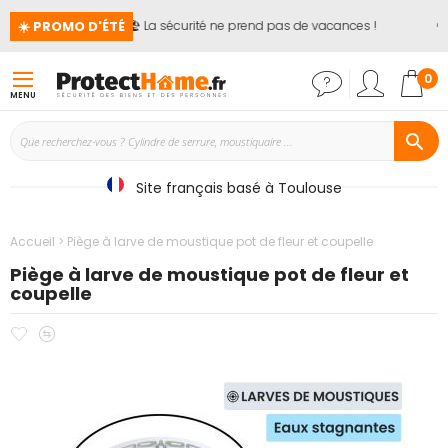
☀️ PROMO D'ÉTÉ
🏖️ La sécurité ne prend pas de vacances !
📢
Mon
0
MENU
Site français basé à Toulouse
Accueil
Piège à larve de moustique pot de fleur et coupelle
Piège à larve de moustique pot de fleur et
coupelle
Ajouter
Ajouter
Passer
à
au
à
mes
comparateur
la
favoris
fin
de