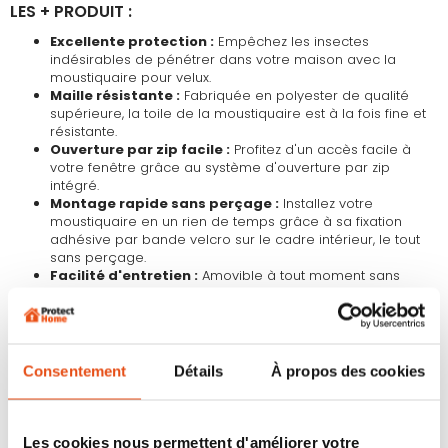
LES + PRODUIT :
Excellente protection :
Empêchez les insectes
indésirables de pénétrer dans votre maison avec la
moustiquaire pour velux.
Maille résistante :
Fabriquée en polyester de qualité
supérieure, la toile de la moustiquaire est à la fois fine et
résistante.
Ouverture par zip facile :
Profitez d'un accès facile à
votre fenêtre grâce au système d'ouverture par zip
intégré.
Montage rapide sans perçage :
Installez votre
moustiquaire en un rien de temps grâce à sa fixation
adhésive par bande velcro sur le cadre intérieur, le tout
sans perçage.
Facilité d'entretien :
Amovible à tout moment sans
abîmer vos menuiseries, la moustiquaire pour fenetre de
toit peut être nettoyée facilement.
CARACTÉRISTIQUES :
Consentement
Détails
À propos des cookies
Couleurs disponibles :
Blanc ou Anthracite.
Taille :
130x150 cm. La taille de la moustiquaire peut être
ajustée en recoupant la toile selon vos besoins.
Les cookies nous permettent d'améliorer votre