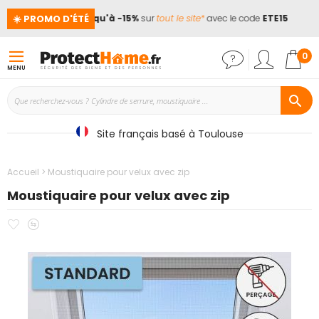
☀️ PROMO D'ÉTÉ
ces !
📢
Jusqu'à -15%
sur
tout le site*
avec le code
ETE15
Mon
0
MENU
Site français basé à Toulouse
Accueil
Moustiquaire pour velux avec zip
Moustiquaire pour velux avec zip
Ajouter
Ajouter
Passer
à
au
à
mes
comparateur
la
favoris
fin
de
la