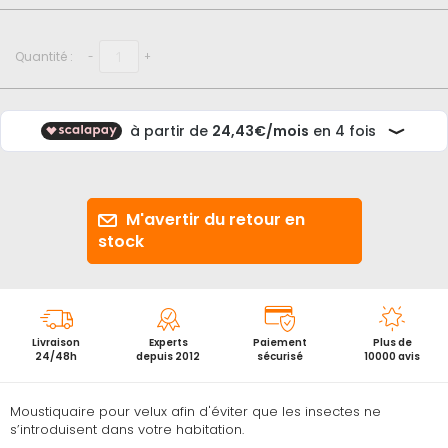
début
de
la
Quantité :
-
+
Galerie
d’images
M'avertir du retour en
stock
Livraison
Experts
Paiement
Plus de
24/48h
depuis 2012
sécurisé
10000 avis
Moustiquaire pour velux afin d'éviter que les insectes ne
s’introduisent dans votre habitation.