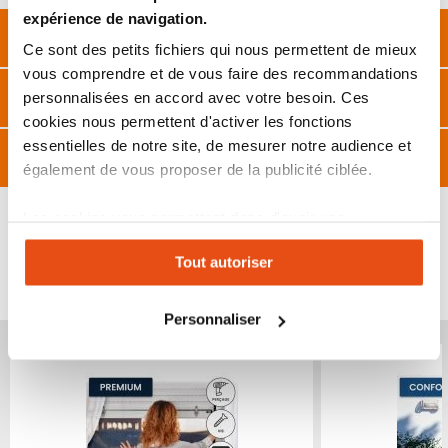
expérience de navigation.
Description
Ce sont des petits fichiers qui nous permettent de mieux
vous comprendre et de vous faire des recommandations
Caractéristiques
personnalisées en accord avec votre besoin. Ces
cookies nous permettent d'activer les fonctions
essentielles de notre site, de mesurer notre audience et
FAQ
également de vous proposer de la publicité ciblée.
Les cookies vous permettent donc d'avoir une
expérience personnalisée sur notre site. Vous pouvez
Tout autoriser
changer votre choix à n'importe quel moment. Refuser
VOUS POURRIEZ ÉGALEMENT ÊTRE INTÉRESSÉ
PAR...
tous les cookies peut limiter certaines fonctionnalités.
Personnaliser
Produit épuisé