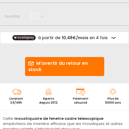
début
de
la
Quantité :
-
+
Galerie
d’images
M'avertir du retour en
stock
Livraison
Experts
Paiement
Plus de
24/48h
depuis 2012
sécurisé
10000 avis
Cette
moustiquaire de fenetre cadre telescopique
empêchera de manière efficace que les moustiques et autres
insectes volants s’introduisent chez vous.