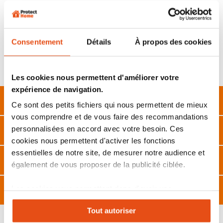
minimale de 1,2 cm
Conditions d'installation :
Vérifiez que votre
encadrement de fenetre extérieur possède au moins 2
cm de largeur libre sur les côtés, 3,7 cm en haut et 3 cm
en bas.
Consentement
Détails
À propos des cookies
Fixation :
système de fixation sans perçage
Garantie de 3 ans
(hors toile et pièces d’usure)
Les cookies nous permettent d'améliorer votre
expérience de navigation.
Description
Ce sont des petits fichiers qui nous permettent de mieux
vous comprendre et de vous faire des recommandations
Caractéristiques
personnalisées en accord avec votre besoin. Ces
cookies nous permettent d'activer les fonctions
essentielles de notre site, de mesurer notre audience et
FAQ
également de vous proposer de la publicité ciblée.
Avis
Les cookies vous permettent donc d'avoir une
expérience personnalisée sur notre site. Vous pouvez
Tout autoriser
changer votre choix à n'importe quel moment. Refuser