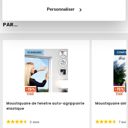
tous les cookies peut limiter certaines fonctionnalités.
Personnaliser
VOUS POURRIEZ ÉGALEMENT ÊTRE INTÉRESSÉ
PAR...
Produit épuisé
Produit épuisé
Moustiquaire de fenetre auto-agrippante
Moustiquaire aim
elastique
2
avis
7
avis