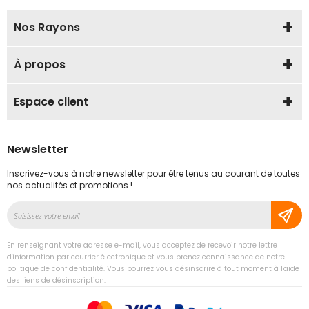
Nos Rayons
À propos
Espace client
Newsletter
Inscrivez-vous à notre newsletter pour être tenus au courant de toutes
nos actualités et promotions !
Inscription
à
notre
En renseignant votre adresse e-mail, vous acceptez de recevoir notre lettre
lettre
d'information par courrier électronique et vous prenez connaissance de notre
d’information
politique de confidentialité. Vous pourrez vous désinscrire à tout moment à l'aide
des liens de désinscription.
: