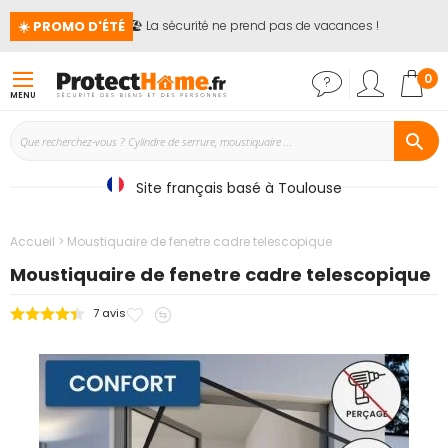
☀️ PROMO D'ÉTÉ
🏖️ La sécurité ne prend pas de vacances !
📢
Mon
0
MENU
Site français basé à Toulouse
Accueil
Moustiquaire de fenetre cadre telescopique
Moustiquaire de fenetre cadre telescopique
Ajouter
Ajouter
7
avis
Passer
à
au
à
mes
comparateur
la
favoris
fin
de
la