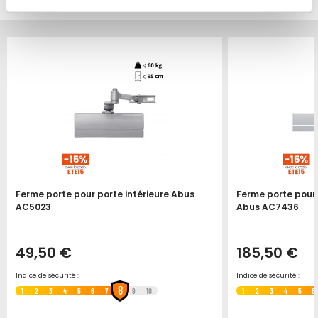
Produit épuisé
Produit épuisé
Ferme porte pour porte intérieure Abus
Ferme porte pour 
AC5023
Abus AC7436
49,50 €
185,50 €
Indice de sécurité :
Indice de sécurité :
8
1
2
3
4
5
6
7
9
10
1
2
3
4
5
6