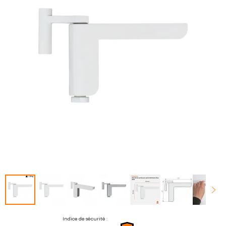
la
galerie
d’images
Passer
Indice de sécurité :