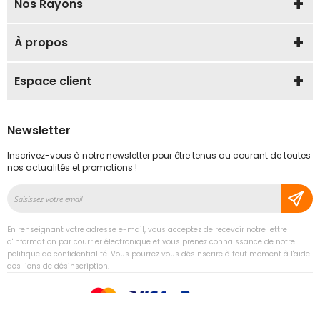
Nos Rayons
À propos
Espace client
Newsletter
Inscrivez-vous à notre newsletter pour être tenus au courant de toutes
nos actualités et promotions !
Inscription
à
notre
En renseignant votre adresse e-mail, vous acceptez de recevoir notre lettre
lettre
d'information par courrier électronique et vous prenez connaissance de notre
d’information
politique de confidentialité. Vous pourrez vous désinscrire à tout moment à l'aide
des liens de désinscription.
: