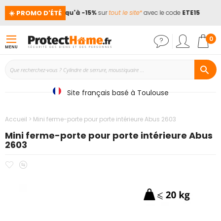
☀️ PROMO D'ÉTÉ
ces !
📢
Jusqu'à -15%
sur
tout le site*
avec le code
ETE15
Mon
0
MENU
Site français basé à Toulouse
Accueil
Mini ferme-porte pour porte intérieure Abus 2603
Mini ferme-porte pour porte intérieure Abus
2603
Ajouter
Ajouter
Passer
à
au
à
mes
comparateur
la
favoris
fin
de