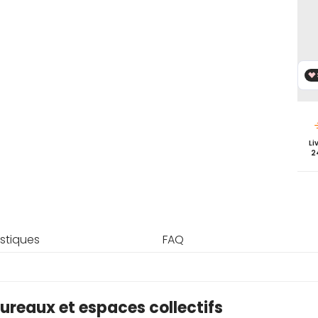
pas
Abu
AC7
Li
2
stiques
FAQ
ureaux et espaces collectifs