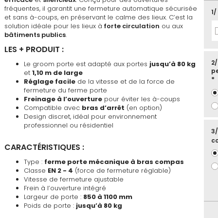
favoris
fréquentes, il garantit une fermeture automatique sécurisée
1/
et sans à-coups, en préservant le calme des lieux. C’est la
solution idéale pour les lieux à
forte circulation
ou aux
bâtiments publics
.
LES + PRODUIT :
2/
Le groom porte est adapté aux portes
jusqu’à 80 kg
pe
et
1,10 m de large
Réglage facile
de la vitesse et de la force de
fermeture du ferme porte
Freinage à l’ouverture
pour éviter les à-coups
Compatible avec
bras d’arrêt
(en option)
Design discret, idéal pour environnement
professionnel ou résidentiel
3/
co
CARACTÉRISTIQUES :
Type :
ferme porte mécanique à bras compas
Classe
EN 2 - 4
(force de fermeture réglable)
En
sto
Vitesse de fermeture ajustable
Fer
Frein à l’ouverture intégré
por
Largeur de porte :
850 à 1100 mm
sta
pou
Poids de porte :
jusqu’à 80 kg
fort