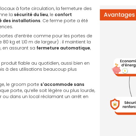
ocaux à forte circulation, la fermeture des
onne la
sécurité du lieu
, le
confort
é des installations
. Ce ferme porte a été
ences.
portes d’entrée comme pour les portes de
0 kg et 1,10 m de largeur) : il maintient la
, en assurant sa
fermeture automatique
,
roduit fiable au quotidien, aussi bien en
is à des utilisations beaucoup plus
ge, le groom porte
s'accommode sans
ue porte, qu’elle soit légère ou plus lourde,
ir ou dans un local réclamant un arrêt en