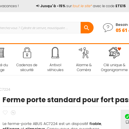
cances !
📢
Jusqu'à -15%
sur
tout le site*
avec le code
ETE15
Besoin 
05 61 
té du
Cadenas de
Antivol
Alarme &
Clé unique &
age
sécurité
véhicules
Caméra
Organigramme
AC7224
Ferme porte standard pour fort p
Ajouter
Ajouter
à
au
Le ferme-porte ABUS AC7224 est un dispositif
mes
comparateur
fiable
,
efficace
et
silencieux
. Conçu pour des ouvertures