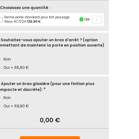
 Choisissez une quantité :
Ferme porte standard pour fort passage
Qté :
Abus AC7224
126,90 €
 Souhaitez-vous ajouter un bras d'arrêt ? (option
rmettant de maintenir la porte en position ouverte)
Non
Oui
+
65,60 €
 Ajouter un bras glissière (pour une finition plus
mpacte et discrète):
Non
Oui
+
69,90 €
ck
me
0,00 €
te
ndard
r