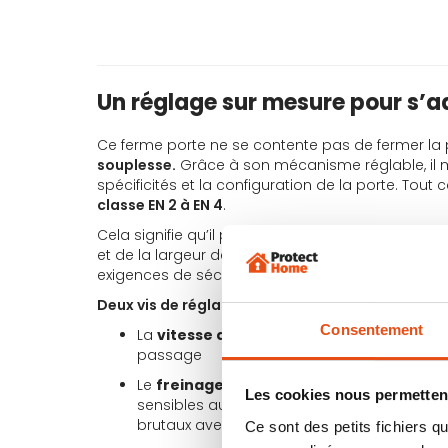
Un réglage sur mesure pour s’
Ce ferme porte ne se contente pas de fermer la por
souplesse.
Grâce à son mécanisme réglable, il mo
spécificités et la configuration de la porte. Tou
classe EN 2 à EN 4
.
Cela signifie qu’il peut
modifier la force de ferm
et de la largeur des portes tout en respectant 
exigences de sécurité des établissements public
Deux vis de réglage
indépendantes permettent d
Consentement
La
vitesse de fermeture
, qui modifie le r
passage
Le
freinage à l’ouverture
, qui aide à ne 
Les cookies nous permettent
sensibles au vent ou aux à-coups pour prés
brutaux avec les murs.
Ce sont des petits fichiers