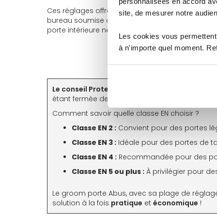
personnalisées en accord ave
Ces réglages offrent une grande
marge de perso
site, de mesurer notre audien
bureau soumise à des va-et-vient fréquents, un
porte intérieure nécessitant un fonctionnement flu
Les cookies vous permettent 
à n'importe quel moment. Refu
Le conseil ProtectHome :
La classe EN détermine
étant fermée de manière efficace.
Comment savoir quelle classe EN choisir ?
Classe EN 2 :
Convient pour des portes lég
Classe EN 3 :
Idéale pour des portes de ta
Classe EN 4 :
Recommandée pour des porte
Classe EN 5 ou plus :
À privilégier pour de
Le groom porte Abus, avec sa plage de réglage d
solution à la fois
pratique
et
économique
!