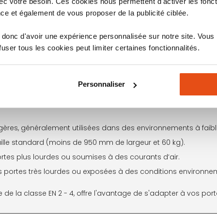
c votre besoin. Ces cookies nous permettent d'activer les fonct
nnalisation
, que ce soit pour une porte de
ce et également de vous proposer de la publicité ciblée.
e porte d’entrée d’immeuble ou encore une
ide et silencieux.
donc d'avoir une expérience personnalisée sur notre site. Vous
ser tous les cookies peut limiter certaines fonctionnalités.
Personnaliser
 la force de fermeture d’un ferme porte. Plus le chiffre est élevé
ères, généralement utilisées dans des environnements à faible 
ille standard (moins de 950 mm de largeur et 60 kg).
s plus lourdes ou soumises à des courants d’air.
s portes très lourdes ou exposées à des conditions environneme
e la classe EN 2 - 4, offre l'avantage de s'adapter à vos porte