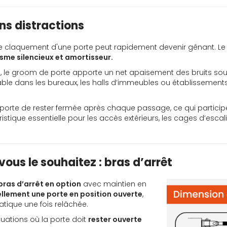
ns distractions
fs, le claquement d'une porte peut rapidement devenir gênant. 
me silencieux et amortisseur.
e
, le groom de porte apporte un net apaisement des bruits soud
able dans les bureaux, les halls d’immeubles ou établissements
 porte de rester fermée après chaque passage, ce qui partici
ristique essentielle pour les accès extérieurs, les cages d’esca
ous le souhaitez : bras d’arrêt
bras d’arrêt en option
avec maintien en
llement une porte en position ouverte
,
ique une fois relâchée.
tuations où la porte doit
rester ouverte