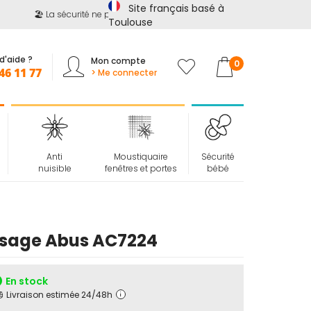
Site français basé à
🏖️ La sécurité ne prend pas de vacances !
📢
Jusqu'à -15%
s
Toulouse
d'aide ?
Mon compte
Mon panier
0
46 11 77
> Me connecter
Anti
Moustiquaire
Sécurité
nuisible
fenêtres et portes
bébé
assage Abus AC7224
En stock
Livraison estimée 24/48h