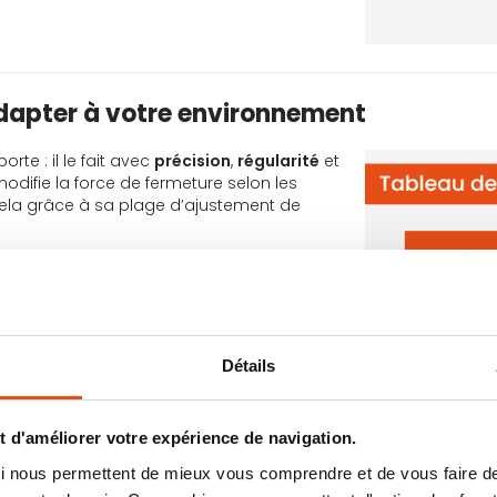
adapter à votre environnement
te : il le fait avec
précision
,
régularité
et
difie la force de fermeture selon les
t cela grâce à sa plage d’ajustement de
eture
du groom porte en fonction du poids
des fermetures adéquates qui répondent aux
s.
’adapter :
Détails
ythme de la fermeture de la porte au
pas claquer la porte dans les espaces
 d'améliorer votre expérience de navigation.
erver la porte et éviter des contacts
 qui nous permettent de mieux vous comprendre et de vous faire