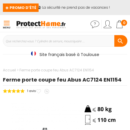
☀️ PROMO D'ÉTÉ
🏖️ La sécurité ne prend pas de vacances !
📢
Mon
0
MENU
Site français basé à Toulouse
Accueil
Ferme porte coupe feu Abus AC7124 EN1154
Ferme porte coupe feu Abus AC7124 EN1154
Ajouter
Ajouter
1
avis
Passer
à
au
à
mes
comparateur
la
favoris
fin
de
la