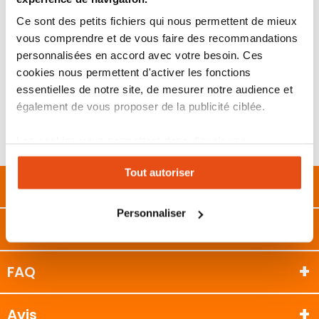
option)
Force de fermeture : réglable EN 2-4, EN 3 avec glissière
Ce sont des petits fichiers qui nous permettent de mieux
(détails en longue description)
vous comprendre et de vous faire des recommandations
Poids de porte : 45 à 85 kg
Largeur de porte : 850 à 1250 mm
personnalisées en accord avec votre besoin. Ces
Certification : EN1154, classe 1 (plaque de montage requise
cookies nous permettent d'activer les fonctions
pour les portes coupe-feu/étanches aux fumées)
essentielles de notre site, de mesurer notre audience et
Vitesse de fermeture réglable en deux phases (180°-15° /
15°-0°)
également de vous proposer de la publicité ciblée.
Bras d’arrêt et glissière disponibles en option pour une
finition discrète et soignée
Les cookies vous permettent donc d'avoir une
Couleur : argent
expérience personnalisée sur notre site. Vous pouvez
Tout autoriser
changer votre choix à n'importe quel moment. Refuser
Description
tous les cookies peut limiter certaines fonctionnalités.
Personnaliser
Caractéristiques
FAQ
Avis