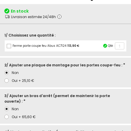
début
de
En stock
la
Livraison estimée 24/48h
Galerie
d’images
1/ Choisissez une quantité :
Ferme porte coupe feu Abus AC7124
113,90 €
Qté :
2/ Ajouter une plaque de montage pour les portes coupe-feu :
Non
Oui
+
25,10 €
3/ Ajouter un bras d'arrêt (permet de maintenir la porte
ouverte) :
Non
Oui
+
65,60 €