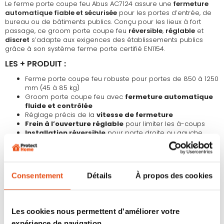
Le ferme porte coupe feu Abus AC7124 assure une
fermeture
automatique fiable et sécurisée
pour les portes d’entrée, de
bureau ou de bâtiments publics. Conçu pour les lieux à fort
passage, ce groom porte coupe feu
réversible
,
réglable
et
discret
s’adapte aux exigences des établissements publics
grâce à son système ferme porte certifié EN1154.
LES + PRODUIT :
Ferme porte coupe feu robuste pour portes de 850 à 1250
mm (45 à 85 kg)
Groom porte coupe feu avec
fermeture automatique
fluide et contrôlée
Réglage précis de la
vitesse de fermeture
Frein à l’ouverture réglable
pour limiter les à-coups
Installation réversible
pour porte droite ou gauche
Plusieurs options disponibles
: bras d’arrêt, bras
glissière, plaque de montage (nécessaire pour les portes
coupe-feu)
Adapté aux environnements à
fort passage
: bureaux,
Consentement
Détails
À propos des cookies
immeubles, établissements publics
CARACTÉRISTIQUES :
Les cookies nous permettent d'améliorer votre
Type : ferme-porte avec bras compas (glissière en
expérience de navigation.