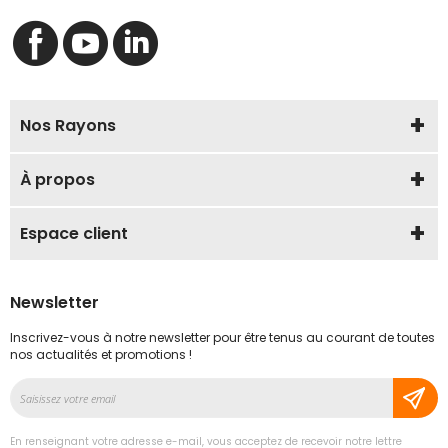
Nos Rayons
À propos
Espace client
Newsletter
Inscrivez-vous à notre newsletter pour être tenus au courant de toutes
nos actualités et promotions !
Inscription
à
notre
En renseignant votre adresse e-mail, vous acceptez de recevoir notre lettre