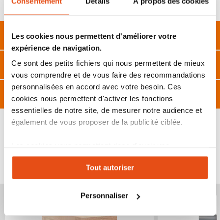
Consentement
Détails
À propos des cookies
Contenu : x 1 matelas
Description
Les cookies nous permettent d'améliorer votre
expérience de navigation.
Caractéristiques
Ce sont des petits fichiers qui nous permettent de mieux
vous comprendre et de vous faire des recommandations
personnalisées en accord avec votre besoin. Ces
FAQ
cookies nous permettent d'activer les fonctions
essentielles de notre site, de mesurer notre audience et
également de vous proposer de la publicité ciblée.
Les cookies vous permettent donc d'avoir une
VOUS POURRIEZ ÉGALEMENT ÊTRE INTÉRESSÉ
expérience personnalisée sur notre site. Vous pouvez
PAR...
Tout autoriser
changer votre choix à n'importe quel moment. Refuser
tous les cookies peut limiter certaines fonctionnalités.
Produit épuisé
Produit épuisé
Personnaliser