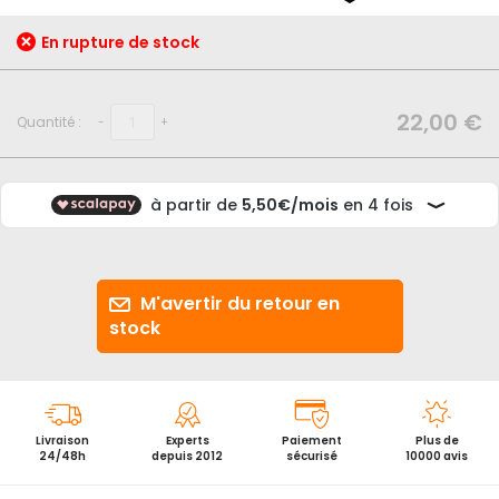
début
de
En rupture de stock
la
Galerie
d’images
22,00 €
Quantité :
-
+
M'avertir du retour en
stock
Livraison
Experts
Paiement
Plus de
24/48h
depuis 2012
sécurisé
10000 avis