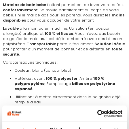
Matelas de bain bebe
flottant permettant de laver votre enfant
confortablement
. Se moule parfaitement au corps de votre
bébé. Fini le mal de dos pour les parents. Vous aurez les
mains
disponibles
pour vous occuper de votre enfant.
Lavable
à la main ou en machine. Utilisation (en position
allongée) pratique et
100 % efficace
. Vous n’avez pas besoin
de gonfler le matelas, il est déjà rembourré avec des billes en
polystyrène.
Transportable
partout, facilement.
Solution idéale
pour profiter d’un moment de bonheur et de détente en
toute
sécurité
.
Caractéristiques techniques :
Couleur : blanc (contour bleu)
Matériau : avant
100 % polyester
, Arrière
100 %
polypropylène
, Remplissage
billes en polystyrène
expansé
Utilisation : à mettre directement dans la baignoire déjà
remplie d’eau
Idéal pour les bébés dès la naissance
(maximum 8
kilos)
Dimensions : 40 cm de largeur et 60 cm de hauteur