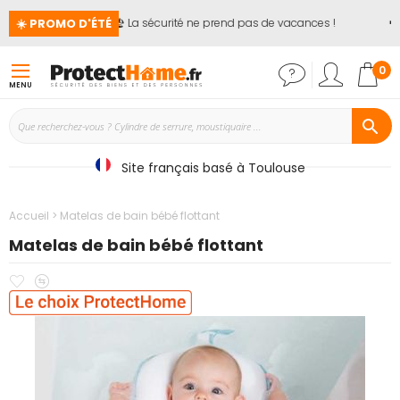
☀️ PROMO D'ÉTÉ
🏖️ La sécurité ne prend pas de vacances !
📢
Mon
0
MENU
Site français basé à Toulouse
Accueil
Matelas de bain bébé flottant
Matelas de bain bébé flottant
Ajouter
Ajouter
Passer
à
au
à
mes
comparateur
la
favoris
fin
de
la