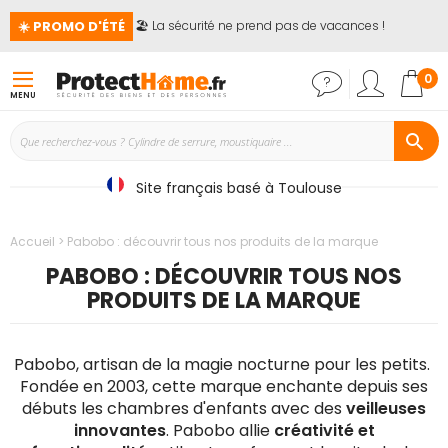
☀️ PROMO D'ÉTÉ
🏖️ La sécurité ne prend pas de vacances !

Mon
0
MENU
Site français basé à Toulouse
Accueil
Pabobo : découvrir tous nos produits de la marque
PABOBO : DÉCOUVRIR TOUS NOS
PRODUITS DE LA MARQUE
Pabobo, artisan de la magie nocturne pour les petits.
Fondée en 2003, cette marque enchante depuis ses
débuts les chambres d'enfants avec des
veilleuses
innovantes
. Pabobo allie
créativité et