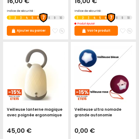
16,00 €
16,00 €
Indice de sécurité :
Indice de sécurité :
7
7
1
2
3
4
5
6
8
9
10
1
2
3
4
5
6
8
9
10
Produit épuisé
Ajouter
Ajouter
Ajoute
Ajo
Ajouter au panier
Voir le produit
à
au
à
au
mes
comparateur
mes
co
favoris
favori
Veilleuse lanterne magique
Veilleuse ultra nomade
avec poignée ergonomique
grande autonomie
45,00 €
0,00 €