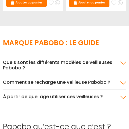
Ajouter
Ajouter
Ajoute
Ajo
Ajouter au panier
Ajouter au panier
à
au
à
au
mes
comparateur
mes
co
favoris
favori
MARQUE PABOBO : LE GUIDE
Quels sont les différents modèles de veilleuses
Pabobo ?
Comment se recharge une veilleuse Pabobo ?
À partir de quel âge utiliser ces veilleuses ?
Pabobo qu’est-ce que c’est ?