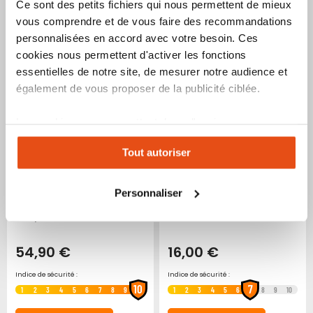
Ce sont des petits fichiers qui nous permettent de mieux
vous comprendre et de vous faire des recommandations
Ajouter
Ajouter
Ajoute
Ajo
Voir le produit
Voir le produit
personnalisées en accord avec votre besoin. Ces
à
au
à
au
cookies nous permettent d'activer les fonctions
mes
comparateur
mes
co
favoris
favori
essentielles de notre site, de mesurer notre audience et
également de vous proposer de la publicité ciblée.
Les cookies vous permettent donc d'avoir une
expérience personnalisée sur notre site. Vous pouvez
Tout autoriser
changer votre choix à n'importe quel moment. Refuser
tous les cookies peut limiter certaines fonctionnalités.
Personnaliser
Veilleuse réveil éducatif kid
Peluche veilleuse licorne
sleep 3 en 1
54,90 €
16,00 €
Indice de sécurité :
Indice de sécurité :
10
7
1
2
3
4
5
6
7
8
9
1
2
3
4
5
6
8
9
10