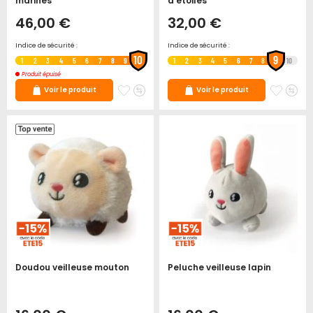
marines
d'étoiles
46,00 €
32,00 €
Indice de sécurité :
Indice de sécurité :
10
9
1
2
3
4
5
6
7
8
9
1
2
3
4
5
6
7
8
10
Produit épuisé
Ajouter
Ajouter
Ajoute
Ajo
Voir le produit
Voir le produit
à
au
à
au
mes
comparateur
mes
co
favoris
favori
Doudou veilleuse mouton
Peluche veilleuse lapin