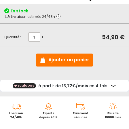
début
de
En stock
la
Livraison estimée 24/48h
Galerie
d’images
54,90 €
Quantité :
-
+
Ajouter au panier
Livraison
Experts
Paiement
Plus de
24/48h
depuis 2012
sécurisé
10000 avis