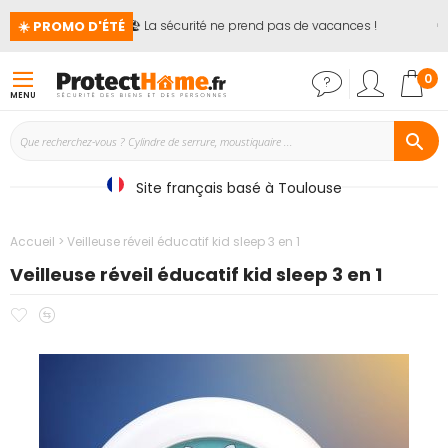
☀️ PROMO D'ÉTÉ
🏖️ La sécurité ne prend pas de vacances !
📢
Mon
0
MENU
Site français basé à Toulouse
Accueil
Veilleuse réveil éducatif kid sleep 3 en 1
Veilleuse réveil éducatif kid sleep 3 en 1
Ajouter
Ajouter
Passer
à
au
à
mes
comparateur
la
favoris
fin
de
la