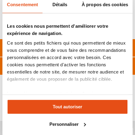
Consentement
Détails
À propos des cookies
Couleur : blanc
Alimentation : branché sur une prise (câble fourni) ou avec
des piles (non incluses)
Les cookies nous permettent d'améliorer votre
Dimensions : 19 x 8 x 18 cm
expérience de navigation.
Ce sont des petits fichiers qui nous permettent de mieux
Description
vous comprendre et de vous faire des recommandations
personnalisées en accord avec votre besoin. Ces
Caractéristiques
cookies nous permettent d'activer les fonctions
essentielles de notre site, de mesurer notre audience et
également de vous proposer de la publicité ciblée.
Les cookies vous permettent donc d'avoir une
expérience personnalisée sur notre site. Vous pouvez
VOUS POURRIEZ ÉGALEMENT ÊTRE INTÉRESSÉ
Tout autoriser
changer votre choix à n'importe quel moment. Refuser
PAR...
tous les cookies peut limiter certaines fonctionnalités.
Personnaliser
Produit épuisé