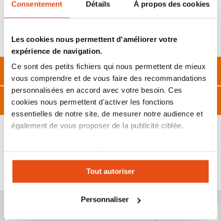
Consentement
Détails
À propos des cookies
Poids : 200 grammes
LED Froide éco-consommation
Les cookies nous permettent d'améliorer votre
Garantie : 2 ans
expérience de navigation.
Ce sont des petits fichiers qui nous permettent de mieux
Description
vous comprendre et de vous faire des recommandations
personnalisées en accord avec votre besoin. Ces
Caractéristiques
cookies nous permettent d'activer les fonctions
essentielles de notre site, de mesurer notre audience et
également de vous proposer de la publicité ciblée.
Les cookies vous permettent donc d'avoir une
expérience personnalisée sur notre site. Vous pouvez
VOUS POURRIEZ ÉGALEMENT ÊTRE INTÉRESSÉ
Tout autoriser
changer votre choix à n'importe quel moment. Refuser
PAR...
tous les cookies peut limiter certaines fonctionnalités.
Personnaliser