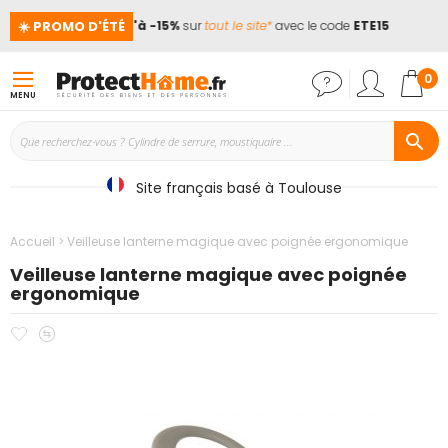
☀️ PROMO D'ÉTÉ
 !
📢
Jusqu'à -15%
sur
tout le site*
avec le code
ETE15
Mon
0
MENU
Site français basé à Toulouse
Accueil
Veilleuse lanterne magique avec poignée ergonomique
Veilleuse lanterne magique avec poignée
ergonomique
Ajouter
Ajouter
Passer
à
au
à
mes
comparateur
la
favoris
fin
de