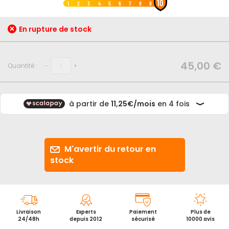
10
au
1
2
3
4
5
6
7
8
9
début
de
En rupture de stock
la
Galerie
d’images
45,00 €
Quantité :
-
+
M'avertir du retour en
stock
Livraison
Experts
Paiement
Plus de
24/48h
depuis 2012
sécurisé
10000 avis