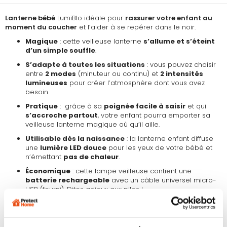
Lanterne bébé
LumiBlo idéale pour
rassurer votre enfant au
moment du coucher
et l’aider à se repérer dans le noir.
Magique
: cette veilleuse lanterne
s’allume et s’éteint
d’un simple souffle
.
S’adapte à toutes les situations
: vous pouvez choisir
entre
2 modes
(minuteur ou continu) et
2 intensités
lumineuses
pour créer l’atmosphère dont vous avez
besoin.
Pratique
: grâce à sa
poignée facile à saisir
et qui
s’accroche partout
, votre enfant pourra emporter sa
veilleuse lanterne magique où qu’il aille.
Utilisable dès la naissance
: la lanterne enfant diffuse
une
lumière LED douce
pour les yeux de votre bébé et
n’émettant
pas de chaleur
.
Économique
: cette lampe veilleuse contient une
batterie rechargeable
avec un câble universel micro-
USB (fourni). Dites adieux aux piles !
Caractéristiques techniques de la lanterne bébé
:
Dimensions : environ 20 cm