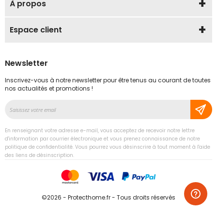
À propos
Espace client
Newsletter
Inscrivez-vous à notre newsletter pour être tenus au courant de toutes
nos actualités et promotions !
Inscription
à
notre
En renseignant votre adresse e-mail, vous acceptez de recevoir notre lettre
lettre
d'information par courrier électronique et vous prenez connaissance de notre
d’information
politique de confidentialité. Vous pourrez vous désinscrire à tout moment à l'aide
des liens de désinscription.
:
©2026 - Protecthome.fr - Tous droits réservés
'
'