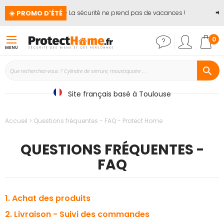
☀️ PROMO D'ÉTÉ
🏖️ La sécurité ne prend pas de vacances !
📢
Ju
Mon
0
MENU
Site français basé à Toulouse
Accueil
Questions fréquentes - FAQ - Protect Home
QUESTIONS FRÉQUENTES -
FAQ
1. Achat des produits
2. Livraison - Suivi des commandes