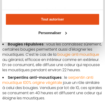
peau pour empêcher les piqures des moustiques. Il
vous suffit de vaporiser les parties du corps que vous
Les cookies vous permettent donc d'avoir une
voulez protéger toutes les 4 heures environ.
expérience personnalisée sur notre site. Vous pouvez
Tout autoriser
changer votre choix à n'importe quel moment. Refuser
Aérosols naturels
: l'
aérosol anti moustique naturel
fonctionne de la même façon que le spray, mais sous
tous les cookies peut limiter certaines fonctionnalités.
forme d'aérosol. Trois applications par jour sur la peau
Personnaliser
suffisent pour maintenir les moustiques à distance.
Bougies répulsives
: vous les connaissez sûrement,
certaines bougies permettent aussi d'éloigner les
moustiques. C'est le cas de la
bougie anti moustique
au géraniol, efficace en intérieur comme en extérieur.
En se consumant, elle diffuse une odeur qui repousse
les moustiques pendant environ 22 heures.
Serpentins anti-moustiques
: le
serpentin anti
moustique 100% origine végétale
joue un rôle similaire
à celui des bougies. Vendues par lot de 10, ces spirales
se consument en 40 heures et diffusent une odeur qui
éloigne les moustiques.