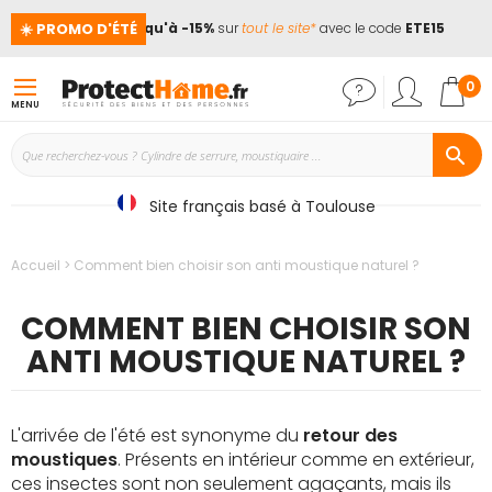
☀️ PROMO D'ÉTÉ
s !
📢
Jusqu'à -15%
sur
tout le site*
avec le code
ETE15
Mon
0
MENU
Site français basé à Toulouse
Accueil
Comment bien choisir son anti moustique naturel ?
COMMENT BIEN CHOISIR SON
ANTI MOUSTIQUE NATUREL ?
L'arrivée de l'été est synonyme du
retour des
moustiques
. Présents en intérieur comme en extérieur,
ces insectes sont non seulement agaçants, mais ils