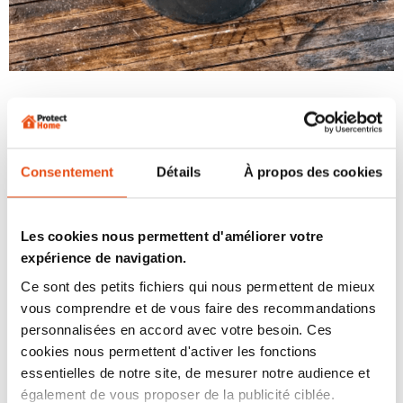
03
Les anti moustiques
naturels Terra Nostra
Consentement
Détails
À propos des cookies
Sur ProtectHome, nous avons à cœur de vous
proposer des
produits naturels
et
respectueux de
Les cookies nous permettent d'améliorer votre
l'environnement
. Si vous cherchez un
anti moustique
expérience de navigation.
naturel efficace
, en plus des gestes simples et des
pièges, nous vous conseillons d'opter pour des
Ce sont des petits fichiers qui nous permettent de mieux
produits anti moustique
:
vous comprendre et de vous faire des recommandations
personnalisées en accord avec votre besoin. Ces
Répulsifs en spray pour la peau
: le
répulsif
cookies nous permettent d'activer les fonctions
moustique naturel Terra Nostra
est une lotion anti-
essentielles de notre site, de mesurer notre audience et
moustiques efficace contre les moustiques tigres et
communs. Le spray crée une couche protectrice sur la
également de vous proposer de la publicité ciblée.