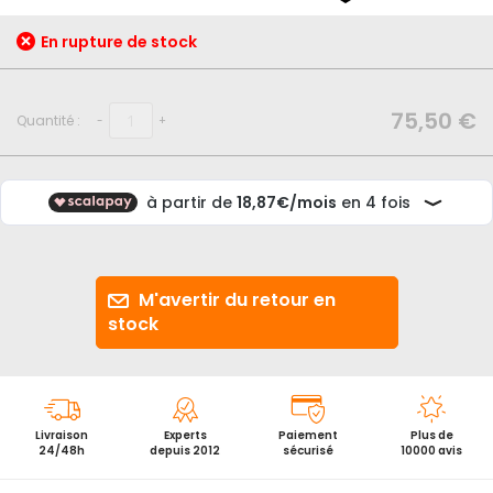
début
de
En rupture de stock
la
Galerie
d’images
75,50 €
Quantité :
-
+
M'avertir du retour en
stock
Livraison
Experts
Paiement
Plus de
24/48h
depuis 2012
sécurisé
10000 avis