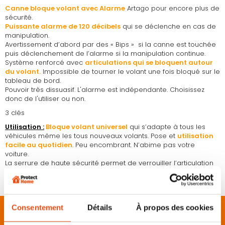
Canne bloque volant avec Alarme
Artago pour encore plus de
sécurité.
Puissante alarme de 120 décibels
qui se déclenche en cas de
manipulation.
Avertissement d’abord par des « Bips » si la canne est touchée
puis déclenchement de l’alarme si la manipulation continue.
Système renforcé avec
articulations qui se bloquent autour
du volant.
Impossible de tourner le volant une fois bloqué sur le
tableau de bord.
Pouvoir très dissuasif. L'alarme est indépendante. Choisissez
donc de l'utiliser ou non.
3 clés
Utilisation :
Bloque volant universel
qui s’adapte à tous les
véhicules même les tous nouveaux volants. Pose et
utilisation
facile au quotidien
. Peu encombrant. N’abime pas votre
voiture.
La serrure de haute sécurité permet de verrouiller l’articulation
en un tour de main. Votre véhicule est alors sécurisé contre le
vol.
Description
Consentement
Détails
À propos des cookies