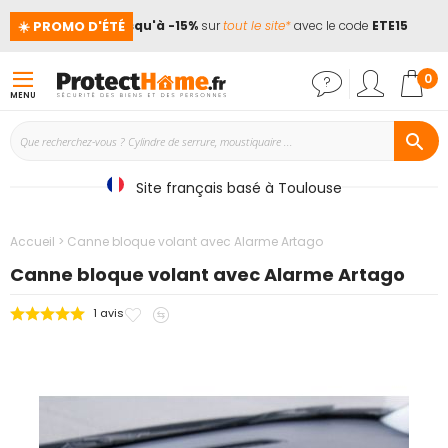
☀️ PROMO D'ÉTÉ
ces !
📢
Jusqu'à -15%
sur
tout le site*
avec le code
ETE15
Mon
0
MENU
Site français basé à Toulouse
Accueil
Canne bloque volant avec Alarme Artago
Canne bloque volant avec Alarme Artago
Ajouter
Ajouter
1
avis
Passer
à
au
à
mes
comparateur
la
favoris
fin
de
la