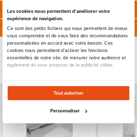
Caractéristiques
Les cookies nous permettent d'améliorer votre
expérience de navigation.
Avis
Ce sont des petits fichiers qui nous permettent de mieux
vous comprendre et de vous faire des recommandations
personnalisées en accord avec votre besoin. Ces
cookies nous permettent d'activer les fonctions
essentielles de notre site, de mesurer notre audience et
également de vous proposer de la publicité ciblée.
VOUS POURRIEZ ÉGALEMENT ÊTRE INTÉRESSÉ
PAR...
Les cookies vous permettent donc d'avoir une
expérience personnalisée sur notre site. Vous pouvez
Produit épuisé
Produit épuisé
Tout autoriser
changer votre choix à n'importe quel moment. Refuser
tous les cookies peut limiter certaines fonctionnalités.
Personnaliser