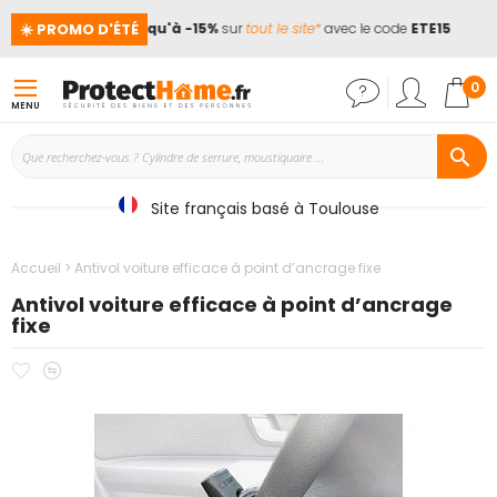
☀️ PROMO D'ÉTÉ
ces !
📢
Jusqu'à -15%
sur
tout le site*
avec le code
ETE15
Mon
0
MENU
Site français basé à Toulouse
Accueil
Antivol voiture efficace à point d’ancrage fixe
Antivol voiture efficace à point d’ancrage
fixe
Ajouter
Ajouter
Passer
à
au
à
mes
comparateur
la
favoris
fin
de