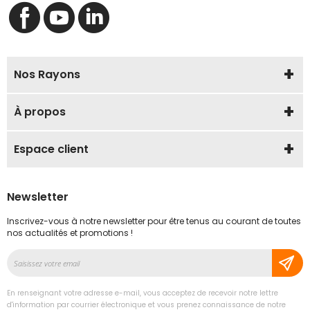
Nos Rayons
À propos
Espace client
Newsletter
Inscrivez-vous à notre newsletter pour être tenus au courant de toutes
nos actualités et promotions !
Inscription
à
notre
En renseignant votre adresse e-mail, vous acceptez de recevoir notre lettre
lettre
d'information par courrier électronique et vous prenez connaissance de notre