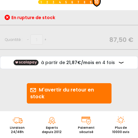
10
au
1
2
3
4
5
6
7
8
9
début
de
En rupture de stock
la
Galerie
d’images
87,50 €
Quantité :
-
+
M'avertir du retour en
stock
Livraison
Experts
Paiement
Plus de
24/48h
depuis 2012
sécurisé
10000 avis