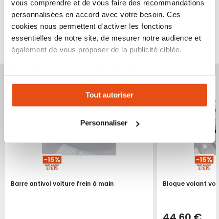
vous comprendre et de vous faire des recommandations
personnalisées en accord avec votre besoin. Ces
cookies nous permettent d'activer les fonctions
VOUS POURRIEZ ÉGALEMENT ÊTRE INTÉRESSÉ
essentielles de notre site, de mesurer notre audience et
PAR...
également de vous proposer de la publicité ciblée.
Produit épuisé
Produit épuisé
Les cookies vous permettent donc d'avoir une
expérience personnalisée sur notre site. Vous pouvez
Tout autoriser
changer votre choix à n'importe quel moment. Refuser
tous les cookies peut limiter certaines fonctionnalités.
Personnaliser
Barre antivol voiture frein à main
Bloque volant voi
44,60 €