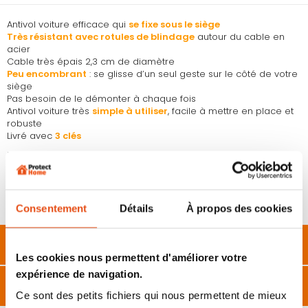
Antivol voiture efficace qui
se fixe sous le siège
Très résistant avec rotules de blindage
autour du cable en
acier
Cable très épais 2,3 cm de diamètre
Peu encombrant
: se glisse d’un seul geste sur le côté de votre
siège
Pas besoin de le démonter à chaque fois
Antivol voiture très
simple à utiliser
, facile à mettre en place et
robuste
Livré avec
3 clés
Utilisation :
Une fois que cet antivol voiture est bien fixé sous
votre siège, il ne vous reste plus qu’à verrouiller l’autre extrémité
sur votre volant. Cela aura pour effet de
bloquer totalement
l’utilisation du volant
. La voiture est donc quasiment
impossible à voler.
Consentement
Détails
À propos des cookies
Description
Les cookies nous permettent d'améliorer votre
expérience de navigation.
Caractéristiques
Ce sont des petits fichiers qui nous permettent de mieux