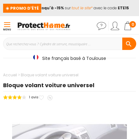
☀️ PROMO D'ÉTÉ
ances !
📢
Jusqu'à -15%
sur
tout le site*
avec le code
ETE15
Mon
0
MENU
Site français basé à Toulouse
Accueil
Bloque volant voiture universel
Bloque volant voiture universel
Ajouter
Ajouter
1
avis
Passer
à
au
à
mes
comparateur
la
favoris
fin
de
la