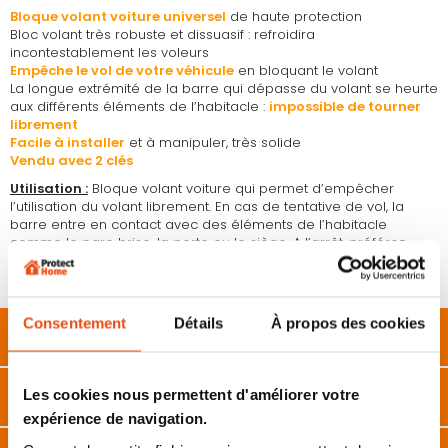
Bloque volant voiture universel
de haute protection
Bloc volant très robuste et dissuasif : refroidira
incontestablement les voleurs
Empêche le vol de votre véhicule
en bloquant le volant
La longue extrémité de la barre qui dépasse du volant se heurte
aux différents éléments de l’habitacle :
impossible de tourner
librement
Facile à installer
et à manipuler, très solide
Vendu avec 2 clés
Utilisation :
Bloque volant voiture qui permet d’empêcher
l’utilisation du volant librement. En cas de tentative de vol, la
barre entre en contact avec des éléments de l’habitacle
comme le pare brise, la porte ou le siège. A l’arrêt, préférez
laisser vos roues en position « non parallèles » pour obliger le
mouvement du volant pour avancer tout droit.
Consentement
Détails
À propos des cookies
Description
Caractéristiques
Les cookies nous permettent d'améliorer votre
expérience de navigation.