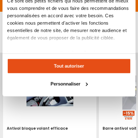
Ce sont des petits fichiers qui nous permettent de mieux
Avis
vous comprendre et de vous faire des recommandations
personnalisées en accord avec votre besoin. Ces
cookies nous permettent d'activer les fonctions
essentielles de notre site, de mesurer notre audience et
VOUS POURRIEZ ÉGALEMENT ÊTRE INTÉRESSÉ
également de vous proposer de la publicité ciblée.
PAR...
Les cookies vous permettent donc d'avoir une
Produit épuisé
Produit épuisé
expérience personnalisée sur notre site. Vous pouvez
Tout autoriser
changer votre choix à n'importe quel moment. Refuser
tous les cookies peut limiter certaines fonctionnalités.
Personnaliser
Antivol bloque volant efficace
Barre antivol voit