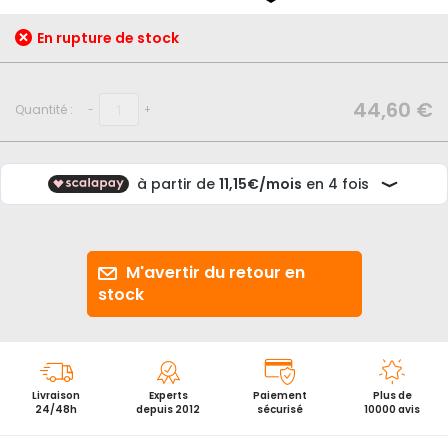
début
de
En rupture de stock
la
Galerie
d’images
44,60 €
Quantité :
-
+
M'avertir du retour en
stock
Livraison
Experts
Paiement
Plus de
24/48h
depuis 2012
sécurisé
10000 avis