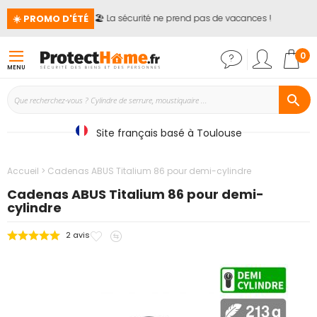
☀️ PROMO D'ÉTÉ
🏖️ La sécurité ne prend pas de vacances !

Mon
0
MENU
Site français basé à Toulouse
Accueil
Cadenas ABUS Titalium 86 pour demi-cylindre
Cadenas ABUS Titalium 86 pour demi-
cylindre
Ajouter
Ajouter
2
avis
Passer
à
au
à
mes
comparateur
la
favoris
fin
de