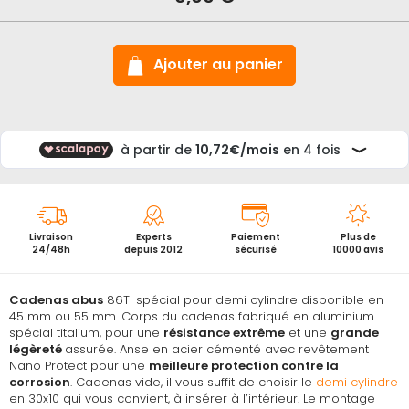
Titalium
86
pour
demi-
Ajouter au panier
cylindre
Livraison
Experts
Paiement
Plus de
24/48h
depuis 2012
sécurisé
10000 avis
Cadenas abus
86TI spécial pour demi cylindre disponible en
45 mm ou 55 mm. Corps du cadenas fabriqué en aluminium
spécial titalium, pour une
résistance extrême
et une
grande
légèreté
assurée. Anse en acier cémenté avec revêtement
Nano Protect pour une
meilleure protection contre la
corrosion
. Cadenas vide, il vous suffit de choisir le
demi cylindre
en 30x10 qui vous convient, à insérer à l’intérieur. Le montage