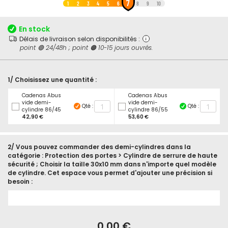
7
au
1
2
3
4
5
6
8
9
10
début
de
En stock
la
Délais de livraison selon disponibilités :
Galerie
point 🟢 24/48h ; point 🟠 10-15 jours ouvrés.
d’images
1/ Choisissez une quantité :
Cadenas Abus
Cadenas Abus
vide demi-
vide demi-
Qté :
Qté :
cylindre 86/45
cylindre 86/55
42,90 €
53,60 €
2/ Vous pouvez commander des demi-cylindres dans la
catégorie : Protection des portes > Cylindre de serrure de haute
sécurité ; Choisir la taille 30x10 mm dans n'importe quel modèle
de cylindre. Cet espace vous permet d'ajouter une précision si
besoin :
En
stock
Cadenas
0,00 €
ABUS