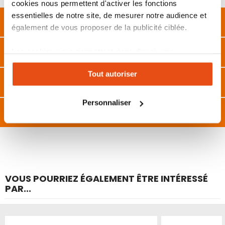
cookies nous permettent d'activer les fonctions
essentielles de notre site, de mesurer notre audience et
Description
également de vous proposer de la publicité ciblée.
Caractéristiques
Les cookies vous permettent donc d'avoir une
expérience personnalisée sur notre site. Vous pouvez
Tout autoriser
changer votre choix à n'importe quel moment. Refuser
FAQ
tous les cookies peut limiter certaines fonctionnalités.
Personnaliser
Avis
VOUS POURRIEZ ÉGALEMENT ÊTRE INTÉRESSÉ
PAR...