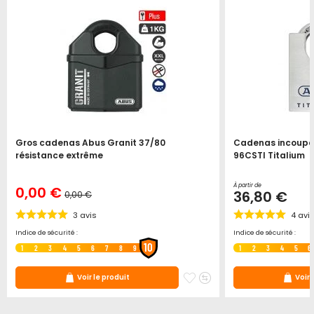
Gros cadenas Abus Granit 37/80
Cadenas incoupa
résistance extrême
96CSTI Titalium
À partir de
0,00 €
36,80 €
0,00 €
3
avis
4
avi
Indice de sécurité :
Indice de sécurité :
10
1
2
3
4
5
6
7
8
9
1
2
3
4
5
6
ter
jouter
Ajouter
Ajouter
Voir le produit
Voir 
u
à
au
omparateur
mes
comparateur