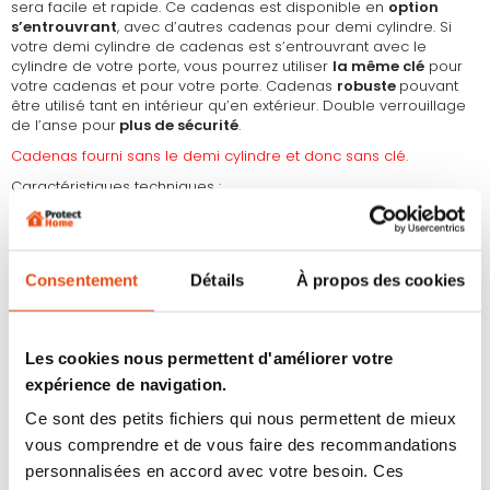
sera facile et rapide. Ce cadenas est disponible en
option
s’entrouvrant
, avec d’autres cadenas pour demi cylindre. Si
votre demi cylindre de cadenas est s’entrouvrant avec le
cylindre de votre porte, vous pourrez utiliser
la même clé
pour
votre cadenas et pour votre porte. Cadenas
robuste
pouvant
être utilisé tant en intérieur qu’en extérieur. Double verrouillage
de l’anse pour
plus de sécurité
.
Cadenas fourni sans le demi cylindre et donc sans clé.
Caractéristiques techniques :
Fonction produit : cadenas 86TI très léger pour une
sécurité optimale
Couleur : gris
Consentement
Détails
À propos des cookies
Matériau : anse en acier cémenté, corps en titalium
Emplacement possible : usage intérieur ou extérieur pour
la protection de portails, portes, armoires, casiers, caisses
Les cookies nous permettent d'améliorer votre
à outils, vestiaires...
expérience de navigation.
Contenu : 1 cadenas
Ce sont des petits fichiers qui nous permettent de mieux
Utilisation : protection de certains biens ou endroits qui
vous comprendre et de vous faire des recommandations
ont de la valeur, idéal pour insérer votre propre demi
cylindre dans le cadenas
personnalisées en accord avec votre besoin. Ces