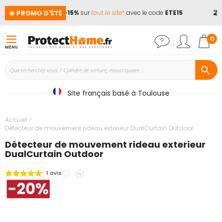
☀️ PROMO D'ÉTÉ
📢
Jusqu'à -15%
sur
tout le site*
avec le code
ETE15
🏖️ 
Mon
0
MENU
Site français basé à Toulouse
Accueil
Détecteur de mouvement rideau exterieur DualCurtain Outdoor
Détecteur de mouvement rideau exterieur
DualCurtain Outdoor
Ajouter
Ajouter
1
avis
Passer
à
au
à
mes
comparateur
la
favoris
fin