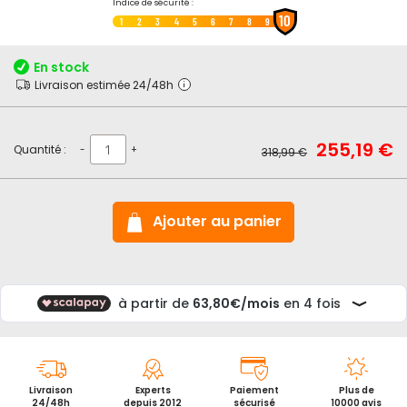
Passer
Indice de sécurité :
10
au
1
2
3
4
5
6
7
8
9
début
de
En stock
la
Livraison estimée 24/48h
Galerie
d’images
Prix
255,19 €
Prix
Quantité :
-
+
318,99 €
Spécial
normal
Ajouter au panier
Livraison
Experts
Paiement
Plus de
24/48h
depuis 2012
sécurisé
10000 avis