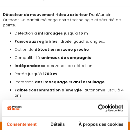
Détecteur de mouvement rideau exterieur
DualCurtain
Outdoor. Un parfait mélange entre technologie et sécurité de
pointe.
Détection à
infrarouges
jusqu'à
15
m
Faisceaux réglables
: droite, gauche, angles...
Option de
détection en zone proche
Compatibilité
animaux de compagnie
Indépendance
des zones de détection
Portée jusqu'à
1700 m
Protection
anti masquage
et
anti brouillage
Faible consommation d'énergie
: autonomie jusqu'à 4
ans
Installation simple et rapide via l'
application mobile AJAX
.
Compatible
HUB 2
et
HUB 2 Plus
uniquement.
Consentement
Détails
À propos des cookies
Description